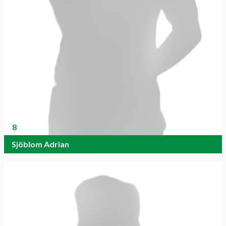
8
Sjöblom Adrian