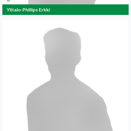
Ylitalo-Phillips Erkki