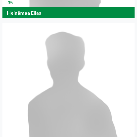
35
Heinämaa Elias