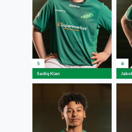
5
6
Sadiq Kian
Jako