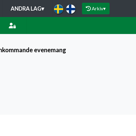
ANDRA LAG
▾
Arkiv
▾
Inkommande evenemang