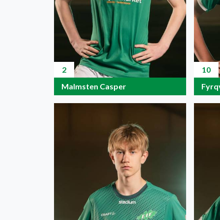
2
10
Malmsten Casper
Fyrq