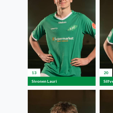
13
20
Sivonen Lauri
Silfv