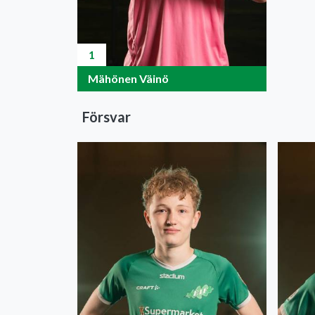
1
Mähönen Väinö
Försvar