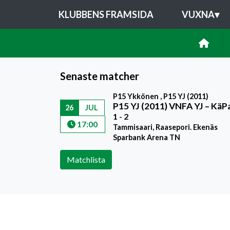
KLUBBENS FRAMSIDA
VUXNA
▾
Senaste matcher
P15 Ykkönen , P15 YJ (2011)
P15 YJ (2011) VNFA YJ
–
KäP
26
JUL
1 - 2
17:00
Tammisaari, Raasepori. Ekenäs
Sparbank Arena TN
Matchlista