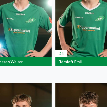
24
sson Walter
Törsleff Emil