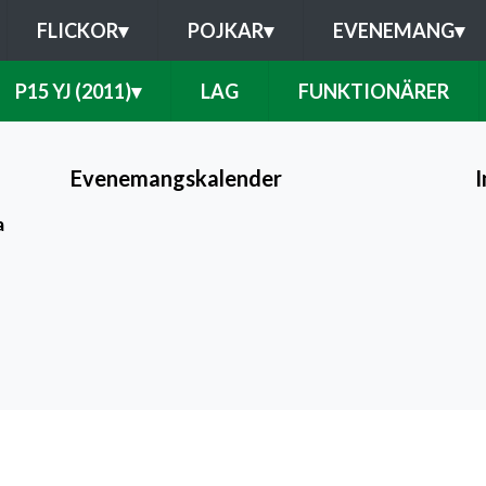
FLICKOR
▾
POJKAR
▾
EVENEMANG
▾
P15 YJ (2011)
▾
LAG
FUNKTIONÄRER
Evenemangskalender
a