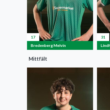
17
31
Bredenberg Melvin
Lind
Mittfält