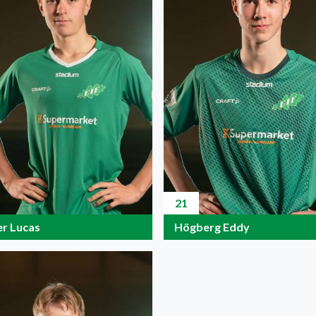
21
er Lucas
Högberg Eddy