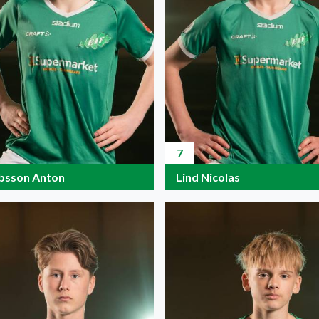
7
bsson Anton
Lind Nicolas