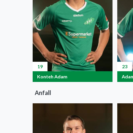
19
23
Konteh Adam
Adam
Anfall