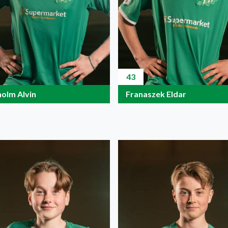
43
holm Alvin
Franaszek Eldar