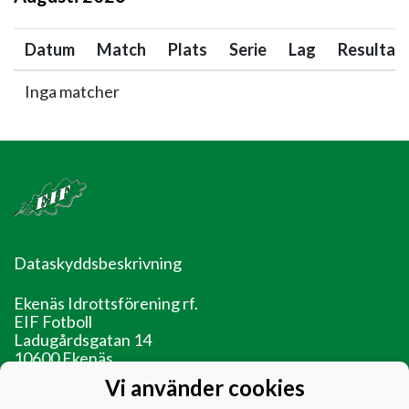
Datum
Match
Plats
Serie
Lag
Resultat
Inga matcher
Dataskyddsbeskrivning
Ekenäs Idrottsförening rf.
EIF Fotboll
Ladugårdsgatan 14
10600 Ekenäs
Vi använder cookies
EIF - Laget före jaget!