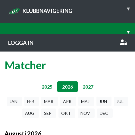
▾
KLUBBNAVIGERING
▾
LOGGA IN
Matcher
2025
2026
2027
JAN
FEB
MAR
APR
MAJ
JUN
JUL
AUG
SEP
OKT
NOV
DEC
Augusti
2026