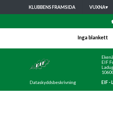
KLUBBENS FRAMSIDA
VUXNA
▾
Inga blankett
Ekenä
EIF F
Ladug
10600
Dataskyddsbeskrivning
EIF -