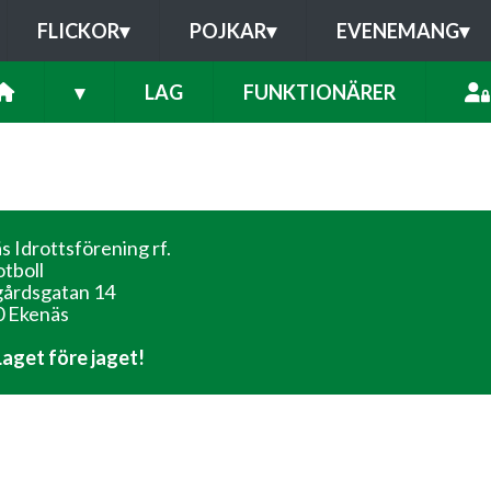
FLICKOR
▾
POJKAR
▾
EVENEMANG
▾
▾
LAG
FUNKTIONÄRER
s Idrottsförening rf.
otboll
årdsgatan 14
 Ekenäs
 Laget före jaget!