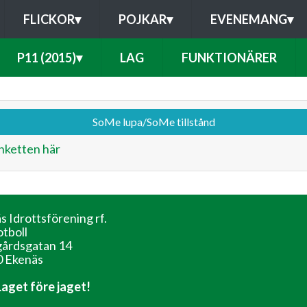
FLICKOR
▾
POJKAR
▾
EVENEMANG
▾
P11 (2015)
▾
LAG
FUNKTIONÄRER
SoMe lupa/SoMe tillstånd
nketten här
s Idrottsförening rf.
otboll
årdsgatan 14
 Ekenäs
 Laget före jaget!