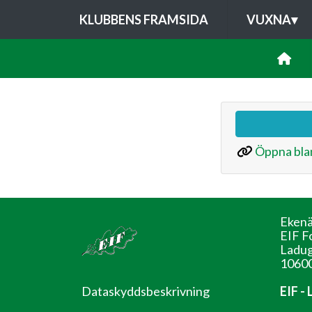
KLUBBENS FRAMSIDA
VUXNA
▾
Öppna bla
Ekenä
EIF F
Ladug
10600
Dataskyddsbeskrivning
EIF -