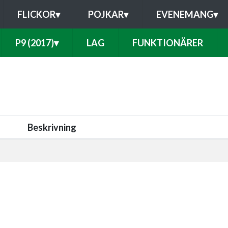
FLICKOR
▾
POJKAR
▾
EVENEMANG
▾
P9 (2017)
▾
LAG
FUNKTIONÄRER
Beskrivning