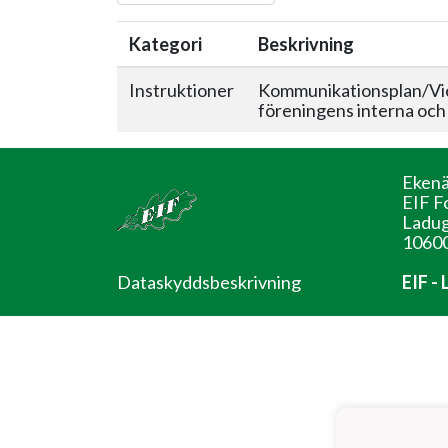
Kategori
Beskrivning
Instruktioner
Kommunikationsplan/Vies
föreningens interna och
Ekenä
EIF F
Ladug
10600
Dataskyddsbeskrivning
EIF -