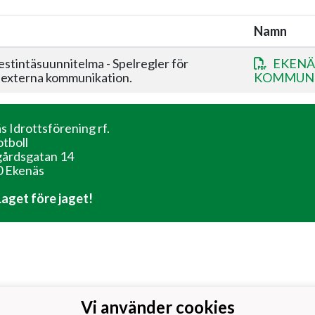
Namn
tintäsuunnitelma - Spelregler för
EKENÄ
 externa kommunikation.
KOMMUNIK
s Idrottsförening rf.
otboll
årdsgatan 14
 Ekenäs
 Laget före jaget!
Vi använder cookies