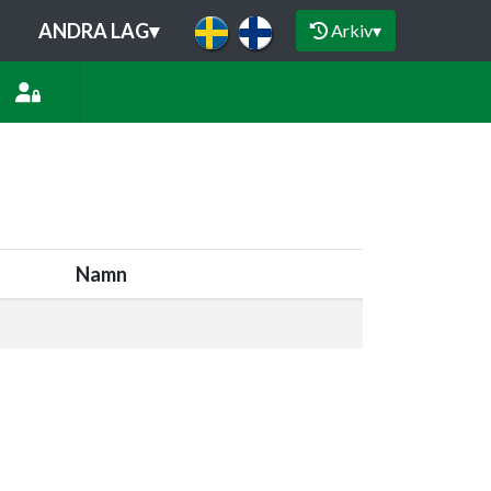
ANDRA LAG
▾
Arkiv
▾
Namn