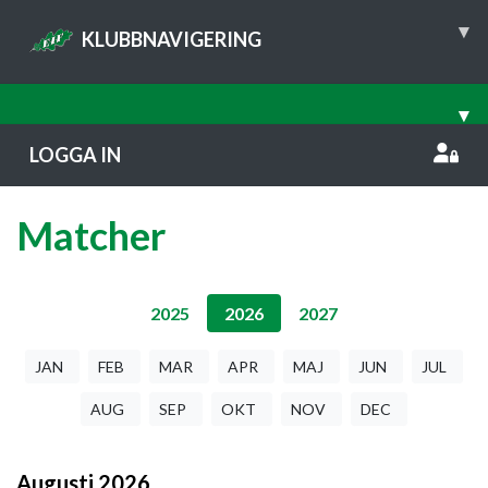
▾
KLUBBNAVIGERING
▾
LOGGA IN
Matcher
2025
2026
2027
JAN
FEB
MAR
APR
MAJ
JUN
JUL
AUG
SEP
OKT
NOV
DEC
Augusti
2026