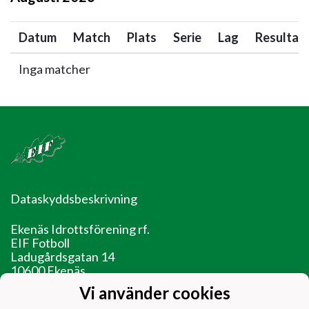
Datum
Match
Plats
Serie
Lag
Resultat
Inga matcher
Dataskyddsbeskrivning
Ekenäs Idrottsförening rf.
EIF Fotboll
Ladugårdsgatan 14
10600 Ekenäs
Vi använder cookies
EIF - Laget före jaget!