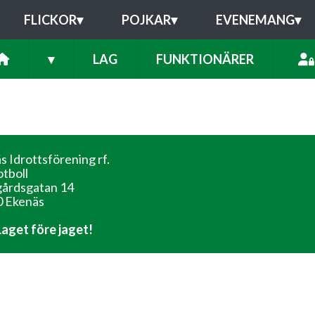
FLICKOR
▾
POJKAR
▾
EVENEMANG
▾
▾
LAG
FUNKTIONÄRER
s Idrottsförening rf.
otboll
årdsgatan 14
 Ekenäs
 Laget före jaget!