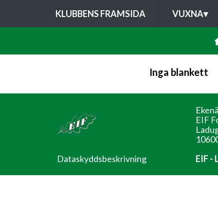
KLUBBENS FRAMSIDA
VUXNA
▾
Inga blankett
Ekenä
EIF F
Ladug
10600
Dataskyddsbeskrivning
EIF -