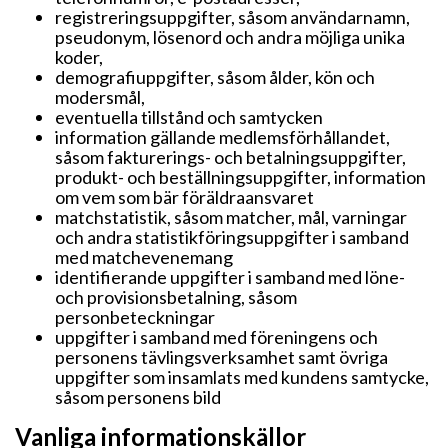
registreringsuppgifter, såsom användarnamn,
pseudonym, lösenord och andra möjliga unika
koder,
demografiuppgifter, såsom ålder, kön och
modersmål,
eventuella tillstånd och samtycken
information gällande medlemsförhållandet,
såsom fakturerings- och betalningsuppgifter,
produkt- och beställningsuppgifter, information
om vem som bär föräldraansvaret
matchstatistik, såsom matcher, mål, varningar
och andra statistikföringsuppgifter i samband
med matchevenemang
identifierande uppgifter i samband med löne-
och provisionsbetalning, såsom
personbeteckningar
uppgifter i samband med föreningens och
personens tävlingsverksamhet samt övriga
uppgifter som insamlats med kundens samtycke,
såsom personens bild
Vanliga informationskällor