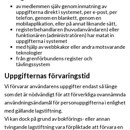
av medlemmen själv genom inmatning av
uppgifterna direkt i systemet, per e-post, per
telefon, genom en blankett, genom en
mobilapplikation, eller på annat liknande sätt,
registerbehandlaren (huvudanvändaren) eller
funktionären (administratören) har matat in
uppgifterna i systemet
med hjälp av webbkakor eller andra motsvarande
teknologier
från grenförbundens register och
tävlingssystem
Uppgifternas förvaringstid
Vi förvarar användarens uppgifter endast så länge
som det är nödvändigt för att förverkliga ovannämnda
användningsändamål för personuppgifterna i enlighet
med gällande lagstiftning.
Vi kan dock på grund av bokförings- eller annan
tvingande lagstiftning vara förpliktade att förvara en