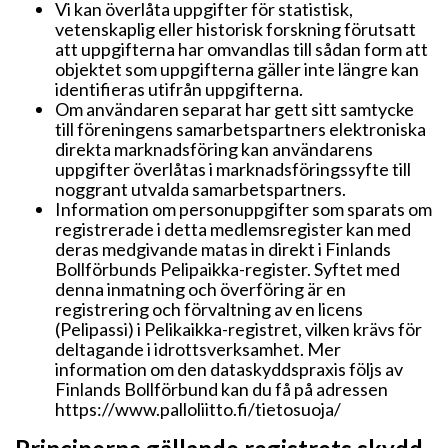
Vi kan överlåta uppgifter för statistisk,
vetenskaplig eller historisk forskning förutsatt
att uppgifterna har omvandlas till sådan form att
objektet som uppgifterna gäller inte längre kan
identifieras utifrån uppgifterna.
Om användaren separat har gett sitt samtycke
till föreningens samarbetspartners elektroniska
direkta marknadsföring kan användarens
uppgifter överlåtas i marknadsföringssyfte till
noggrant utvalda samarbetspartners.
Information om personuppgifter som sparats om
registrerade i detta medlemsregister kan med
deras medgivande matas in direkt i Finlands
Bollförbunds Pelipaikka-register. Syftet med
denna inmatning och överföring är en
registrering och förvaltning av en licens
(Pelipassi) i Pelikaikka-registret, vilken krävs för
deltagande i idrottsverksamhet. Mer
information om den dataskyddspraxis följs av
Finlands Bollförbund kan du få på adressen
https://www.palloliitto.fi/tietosuoja/