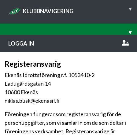
▾
KLUBBNAVIGERING
▾
LOGGA IN
Registeransvarig
Ekenäs Idrottsförening r.f. 1053410-2
Ladugårdsgatan 14
10600 Ekenäs
niklas.busk@ekenasif.fi
Föreningen fungerar som registeransvarig för de
personuppgifter, som vi samlar in om de som deltar i
föreningens verksamhet. Registeransvarige är