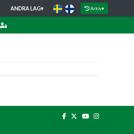
ANDRA LAG
▾
Arkiv
▾