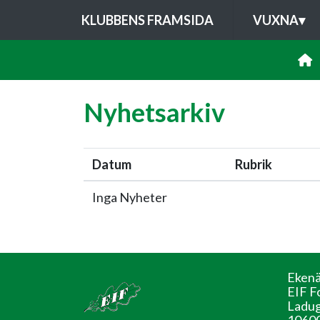
KLUBBENS FRAMSIDA
VUXNA
▾
Nyhetsarkiv
Datum
Rubrik
Inga Nyheter
Ekenä
EIF F
Ladug