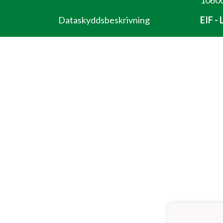
10600
Dataskyddsbeskrivning
EIF -