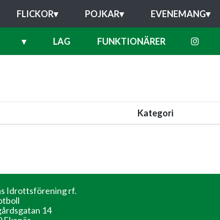
FLICKOR
▾
POJKAR
▾
EVENEMANG
▾
▾
LAG
FUNKTIONÄRER
Kategori
s Idrottsförening rf.
otboll
årdsgatan 14