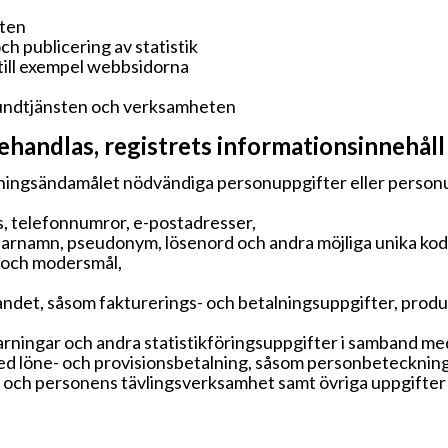
eten
h publicering av statistik
ill exempel webbsidorna
kundtjänsten och verksamheten
andlas, registrets informationsinnehåll
ningsändamålet nödvändiga personuppgifter eller person
, telefonnumror, e-postadresser,
arnamn, pseudonym, lösenord och andra möjliga unika kod
n och modersmål,
ndet, såsom fakturerings- och betalningsuppgifter, produk
 varningar och andra statistikföringsuppgifter i samband
ed löne- och provisionsbetalning, såsom personbetecknin
 och personens tävlingsverksamhet samt övriga uppgifte