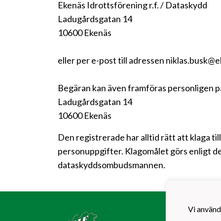
Ekenäs Idrottsförening r.f. / Dataskydd
Ladugårdsgatan 14
10600 Ekenäs
eller per e-post till adressen niklas.busk@e
Begäran kan även framföras personligen p
Ladugårdsgatan 14
10600 Ekenäs
Den registrerade har alltid rätt att klaga t
personuppgifter. Klagomålet görs enligt de
dataskyddsombudsmannen.
Ekenä
Vi använd
EIF F