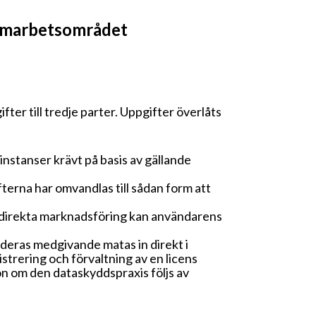
samarbetsområdet
ter till tredje parter. Uppgifter överlåts
nstanser krävt på basis av gällande
ifterna har omvandlas till sådan form att
a direkta marknadsföring kan användarens
deras medgivande matas in direkt i
strering och förvaltning av en licens
ion om den dataskyddspraxis följs av