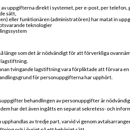
v uppgifterna direkt i systemet, per e-post, per telefon
de sätt,
) eller funktionären (administratören) har matat in uppg
motsvarande teknologier
vlingssystem
så länge som det är nödvändigt för att förverkliga ovan
lagstiftning.
annan tvingande lagstiftning vara förpliktade att förvara 
handlingsgrund för personuppgifterna har upphört.
tsuppgifter behandlingen av personuppgifter är nödvändig,
dem har det även ingåtts en separat sekretess- och info
 upphandlas av tredje part, varvid vi genom avtalsarrang
tning och i övrigt på ett behörigt sätt.