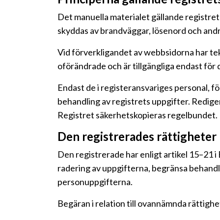
Det manuella materialet gällande registret
skyddas av brandväggar, lösenord och andr
Vid förverkligandet av webbsidorna har tek
oförändrade och är tillgängliga endast för 
Endast de i registeransvariges personal, f
behandling av registrets uppgifter. Redige
Registret säkerhetskopieras regelbundet.
Den registrerades rättigheter
Den registrerade har enligt artikel 15–21 i 
radering av uppgifterna, begränsa behandli
personuppgifterna.
Begäran i relation till ovannämnda rättighe