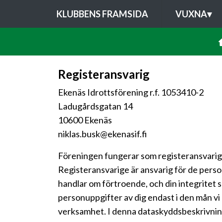
KLUBBENS FRAMSIDA
VUXNA
▾
Registeransvarig
Ekenäs Idrottsförening r.f. 1053410-2
Ladugårdsgatan 14
10600 Ekenäs
niklas.busk@ekenasif.fi
Föreningen fungerar som registeransvarig 
Registeransvarige är ansvarig för de perso
handlar om förtroende, och din integritet 
personuppgifter av dig endast i den mån vi
verksamhet. I denna dataskyddsbeskrivning