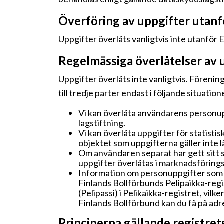
Överföring av uppgifter utan
Uppgifter överlåts vanligtvis inte utanfö
Regelmässiga överlåtelser av 
Uppgifter överlåts inte vanligtvis. Förening
till tredje parter endast i följande situation
Vi kan överlåta användarens personupp
lagstiftning.
Vi kan överlåta uppgifter för statistis
objektet som uppgifterna gäller inte l
Om användaren separat har gett sitt 
uppgifter överlåtas i marknadsförings
Information om personuppgifter som s
Finlands Bollförbunds Pelipaikka-regi
(Pelipassi) i Pelikaikka-registret, vi
Finlands Bollförbund kan du få på adr
Principerna gällande registret