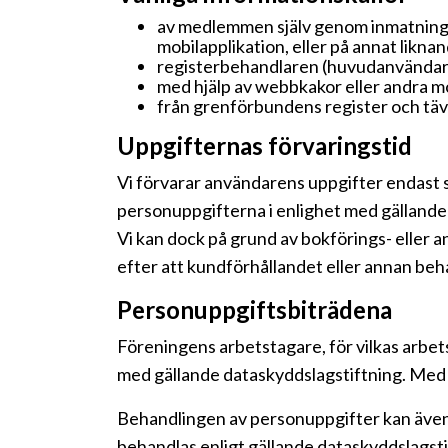
av medlemmen själv genom inmatning a
mobilapplikation, eller på annat liknan
registerbehandlaren (huvudanvändaren
med hjälp av webbkakor eller andra 
från grenförbundens register och tä
Uppgifternas förvaringstid
Vi förvarar användarens uppgifter endast 
personuppgifterna i enlighet med gällande 
Vi kan dock på grund av bokförings- eller 
efter att kundförhållandet eller annan be
Personuppgiftsbiträdena
Föreningens arbetstagare, för vilkas arbe
med gällande dataskyddslagstiftning. Med 
Behandlingen av personuppgifter kan även
behandlas enligt gällande dataskyddslagstif