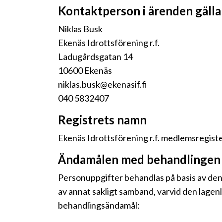
Kontaktperson i ärenden gäll
Niklas Busk
Ekenäs Idrottsförening r.f.
Ladugårdsgatan 14
10600 Ekenäs
niklas.busk@ekenasif.fi
040 5832407
Registrets namn
Ekenäs Idrottsförening r.f. medlemsregist
Ändamålen med behandlingen 
Personuppgifter behandlas på basis av den
av annat sakligt samband, varvid den lagen
behandlingsändamål: