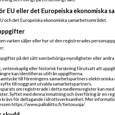
för EU eller det Europeiska ekonomiska 
r EU och det Europeiska ekonomiska samarbetsområdet.
uppgifter
en varken säljer eller hyr ut den registrerades personuppgif
er:
gifter på det sätt som behöriga myndigheter eller andra i
k, vetenskaplig eller historisk forskning förutsatt att uppg
ängre kan identifieras utifrån uppgifterna.
samtycke till föreningens samarbetspartners elektronisk
syfte till noggrant utvalda samarbetspartners.
parats om registrerade i detta medlemsregister kan med 
ster. Syftet med denna inmatning och överföring är en regi
lken krävs för deltagande i idrottsverksamhet. Mer informat
essen https://www.palloliitto.fi/tietosuoja/
s skydd