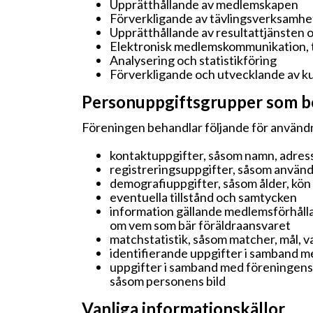
Upprätthållande av medlemskapen
Förverkligande av tävlingsverksamh
Upprätthållande av resultattjänsten oc
Elektronisk medlemskommunikation, t
Analysering och statistikföring
Förverkligande och utvecklande av 
Personuppgiftsgrupper som beh
Föreningen behandlar följande för använd
kontaktuppgifter, såsom namn, adress
registreringsuppgifter, såsom använd
demografiuppgifter, såsom ålder, kö
eventuella tillstånd och samtycken
information gällande medlemsförhålla
om vem som bär föräldraansvaret
matchstatistik, såsom matcher, mål,
identifierande uppgifter i samband m
uppgifter i samband med föreningens
såsom personens bild
Vanliga informationskällor