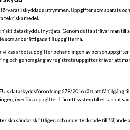
 förvaras i skyddade utrymmen. Uppgifter som sparats och 
a tekniska medel.
niskt dataskydd utnyttjats. Genom detta strävar man till 
de som är berättigade till uppgifterna.
ör vilkas arbetsuppgifter behandlingen av personuppgifter 
ring och genomgång av registrets uppgifter kräver att man
EU:s dataskyddsförordning 679/2016 rätt att få tillgång till
ngen, överföra uppgifter från ett system till ett annat sa
ter ska sändas skriftligen och undertecknade till följande 