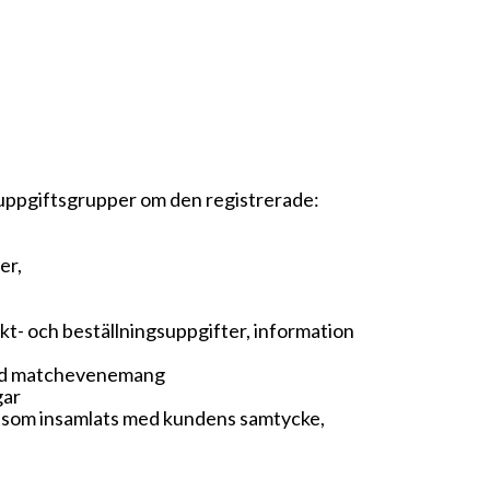
uppgiftsgrupper om den registrerade:
er,
t- och beställningsuppgifter, information
 med matchevenemang
gar
r som insamlats med kundens samtycke,