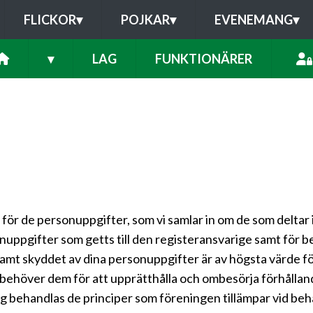
FLICKOR
▾
POJKAR
▾
EVENEMANG
▾
▾
LAG
FUNKTIONÄRER
för de personuppgifter, som vi samlar in om de som deltar
nuppgifter som getts till den registeransvarige samt för 
samt skyddet av dina personuppgifter är av högsta värde för
 behöver dem för att upprätthålla och ombesörja förhålland
 behandlas de principer som föreningen tillämpar vid beh