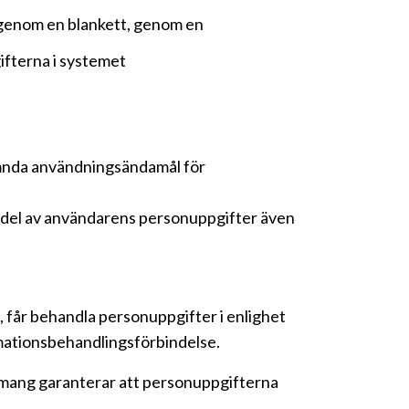
, genom en blankett, genom en
ifterna i systemet
nämnda användningsändamål för
en del av användarens personuppgifter även
 får behandla personuppgifter i enlighet
rmationsbehandlingsförbindelse.
emang garanterar att personuppgifterna