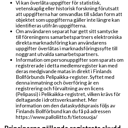
Vi kan överlåta uppgifter för statistisk,
vetenskaplig eller historisk forskning förutsatt
att uppgifterna har omvandlas till sådan form att
objektet som uppgifterna gäller inte längre kan
identifieras utifrån uppgifterna.
Om användaren separat har gett sitt samtycke
till föreningens samarbetspartners elektroniska
direkta marknadsföring kan användarens
uppgifter överlåtas i marknadsföringssyfte till
noggrant utvalda samarbetspartners.
Information om personuppgifter som sparats om
registrerade i detta medlemsregister kan med
deras medgivande matas in direkt i Finlands
Bollförbunds Pelipaikka-register. Syftet med
denna inmatning och överföring är en
registrering och förvaltning av en licens
(Pelipassi) i Pelikaikka-registret, vilken krävs för
deltagande i idrottsverksamhet. Mer
information om den dataskyddspraxis följs av
Finlands Bollförbund kan du få på adressen
https://www.palloliitto.fi/tietosuoja/