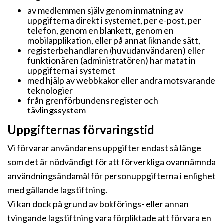
av medlemmen själv genom inmatning av
uppgifterna direkt i systemet, per e-post, per
telefon, genom en blankett, genom en
mobilapplikation, eller på annat liknande sätt,
registerbehandlaren (huvudanvändaren) eller
funktionären (administratören) har matat in
uppgifterna i systemet
med hjälp av webbkakor eller andra motsvarande
teknologier
från grenförbundens register och
tävlingssystem
Uppgifternas förvaringstid
Vi förvarar användarens uppgifter endast så länge
som det är nödvändigt för att förverkliga ovannämnda
användningsändamål för personuppgifterna i enlighet
med gällande lagstiftning.
Vi kan dock på grund av bokförings- eller annan
tvingande lagstiftning vara förpliktade att förvara en