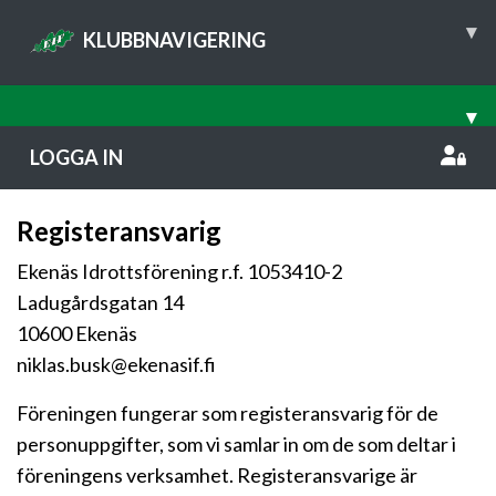
▾
KLUBBNAVIGERING
▾
LOGGA IN
Registeransvarig
Ekenäs Idrottsförening r.f. 1053410-2
Ladugårdsgatan 14
10600 Ekenäs
niklas.busk@ekenasif.fi
Föreningen fungerar som registeransvarig för de
personuppgifter, som vi samlar in om de som deltar i
föreningens verksamhet. Registeransvarige är