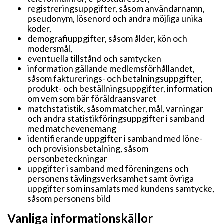
registreringsuppgifter, såsom användarnamn,
pseudonym, lösenord och andra möjliga unika
koder,
demografiuppgifter, såsom ålder, kön och
modersmål,
eventuella tillstånd och samtycken
information gällande medlemsförhållandet,
såsom fakturerings- och betalningsuppgifter,
produkt- och beställningsuppgifter, information
om vem som bär föräldraansvaret
matchstatistik, såsom matcher, mål, varningar
och andra statistikföringsuppgifter i samband
med matchevenemang
identifierande uppgifter i samband med löne-
och provisionsbetalning, såsom
personbeteckningar
uppgifter i samband med föreningens och
personens tävlingsverksamhet samt övriga
uppgifter som insamlats med kundens samtycke,
såsom personens bild
Vanliga informationskällor