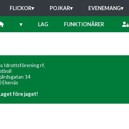
FLICKOR
▾
POJKAR
▾
EVENEMANG
▾
▾
LAG
FUNKTIONÄRER
s Idrottsförening rf.
otboll
årdsgatan 14
 Ekenäs
 Laget före jaget!