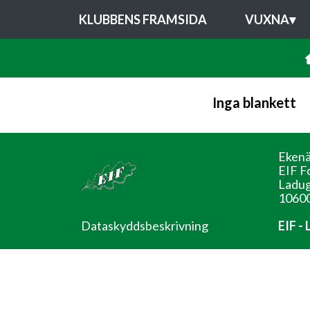
KLUBBENS FRAMSIDA
VUXNA
▾
Inga blankett
Ekenä
EIF F
Ladug
10600
Dataskyddsbeskrivning
EIF -