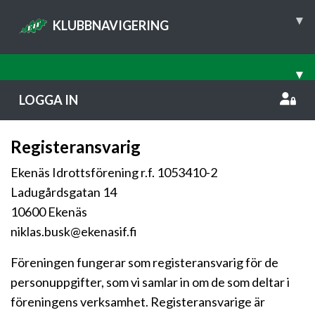
▾
KLUBBNAVIGERING
▾
LOGGA IN
Registeransvarig
Ekenäs Idrottsförening r.f. 1053410-2
Ladugårdsgatan 14
10600 Ekenäs
niklas.busk@ekenasif.fi
Föreningen fungerar som registeransvarig för de
personuppgifter, som vi samlar in om de som deltar i
föreningens verksamhet. Registeransvarige är