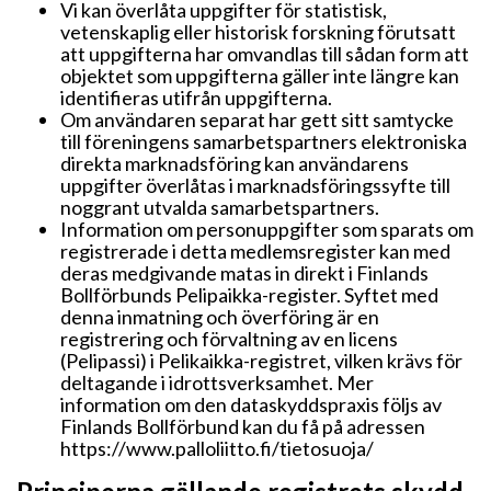
Vi kan överlåta uppgifter för statistisk,
vetenskaplig eller historisk forskning förutsatt
att uppgifterna har omvandlas till sådan form att
objektet som uppgifterna gäller inte längre kan
identifieras utifrån uppgifterna.
Om användaren separat har gett sitt samtycke
till föreningens samarbetspartners elektroniska
direkta marknadsföring kan användarens
uppgifter överlåtas i marknadsföringssyfte till
noggrant utvalda samarbetspartners.
Information om personuppgifter som sparats om
registrerade i detta medlemsregister kan med
deras medgivande matas in direkt i Finlands
Bollförbunds Pelipaikka-register. Syftet med
denna inmatning och överföring är en
registrering och förvaltning av en licens
(Pelipassi) i Pelikaikka-registret, vilken krävs för
deltagande i idrottsverksamhet. Mer
information om den dataskyddspraxis följs av
Finlands Bollförbund kan du få på adressen
https://www.palloliitto.fi/tietosuoja/