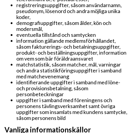
registreringsuppgifter, såsom användarnamn,
pseudonym, lösenord och andra möjliga unika
koder,
demografiuppgifter, såsom ålder, kön och
modersmål,
eventuella tillstånd och samtycken
information gällande medlemsförhållandet,
såsom fakturerings- och betalningsuppgifter,
produkt- och beställningsuppgifter, information
om vem som bär föräldraansvaret
matchstatistik, såsom matcher, mål, varningar
och andra statistikföringsuppgifter i samband
med matchevenemang
identifierande uppgifter i samband med löne-
och provisionsbetalning, såsom
personbeteckningar
uppgifter i samband med föreningens och
personens tävlingsverksamhet samt övriga
uppgifter som insamlats med kundens samtycke,
såsom personens bild
Vanliga informationskällor