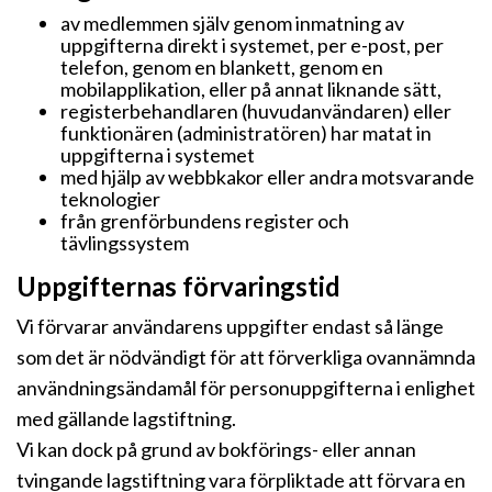
av medlemmen själv genom inmatning av
uppgifterna direkt i systemet, per e-post, per
telefon, genom en blankett, genom en
mobilapplikation, eller på annat liknande sätt,
registerbehandlaren (huvudanvändaren) eller
funktionären (administratören) har matat in
uppgifterna i systemet
med hjälp av webbkakor eller andra motsvarande
teknologier
från grenförbundens register och
tävlingssystem
Uppgifternas förvaringstid
Vi förvarar användarens uppgifter endast så länge
som det är nödvändigt för att förverkliga ovannämnda
användningsändamål för personuppgifterna i enlighet
med gällande lagstiftning.
Vi kan dock på grund av bokförings- eller annan
tvingande lagstiftning vara förpliktade att förvara en