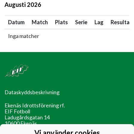
Augusti
2026
Datum
Match
Plats
Serie
Lag
Resultat
Inga matcher
Dataskyddsbeskrivning
Ekenäs Idrottsförening rf.
EIF Fotboll
Ladugårdsgatan 14
10600 Ekenäs
Vi använder cookies