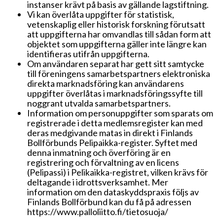
instanser krävt på basis av gällande lagstiftning.
Vi kan överlåta uppgifter för statistisk,
vetenskaplig eller historisk forskning förutsatt
att uppgifterna har omvandlas till sådan form att
objektet som uppgifterna gäller inte längre kan
identifieras utifrån uppgifterna.
Om användaren separat har gett sitt samtycke
till föreningens samarbetspartners elektroniska
direkta marknadsföring kan användarens
uppgifter överlåtas i marknadsföringssyfte till
noggrant utvalda samarbetspartners.
Information om personuppgifter som sparats om
registrerade i detta medlemsregister kan med
deras medgivande matas in direkt i Finlands
Bollförbunds Pelipaikka-register. Syftet med
denna inmatning och överföring är en
registrering och förvaltning av en licens
(Pelipassi) i Pelikaikka-registret, vilken krävs för
deltagande i idrottsverksamhet. Mer
information om den dataskyddspraxis följs av
Finlands Bollförbund kan du få på adressen
https://www.palloliitto.fi/tietosuoja/