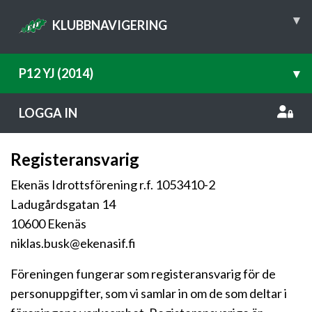
▾
KLUBBNAVIGERING
P12 YJ (2014)
▾
LOGGA IN
Registeransvarig
Ekenäs Idrottsförening r.f. 1053410-2
Ladugårdsgatan 14
10600 Ekenäs
niklas.busk@ekenasif.fi
Föreningen fungerar som registeransvarig för de
personuppgifter, som vi samlar in om de som deltar i