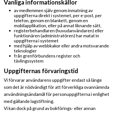
Vanliga informationskällor
av medlemmen själv genom inmatning av
uppgifterna direkt i systemet, per e-post, per
telefon, genom en blankett, genom en
mobilapplikation, eller på annat liknande sätt,
registerbehandlaren (huvudanvändaren) eller
funktionären (administratören) har matat in
uppgifterna i systemet
med hjälp av webbkakor eller andra motsvarande
teknologier
från grenförbundens register och
tävlingssystem
Uppgifternas förvaringstid
Vi förvarar användarens uppgifter endast så länge
som det är nödvändigt för att förverkliga ovannämnda
användningsändamål för personuppgifterna i enlighet
med gällande lagstiftning.
Vi kan dock på grund av bokförings- eller annan