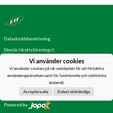
Dataskyddsbeskrivning
Ekenäs Idrottsförening rf.
EIF Fotboll
Ladugårdsgatan 14
Vi använder cookies
10600 Ekenäs
Vi använder cookies på vår webbplats för att förbättra
EIF - Laget före jaget!
användarupplevelsen samt för funktionella och statistiska
ändamål.
Acceptera alla
Endast nödvändiga
Powered by