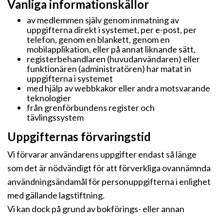
Vanliga informationskällor
av medlemmen själv genom inmatning av
uppgifterna direkt i systemet, per e-post, per
telefon, genom en blankett, genom en
mobilapplikation, eller på annat liknande sätt,
registerbehandlaren (huvudanvändaren) eller
funktionären (administratören) har matat in
uppgifterna i systemet
med hjälp av webbkakor eller andra motsvarande
teknologier
från grenförbundens register och
tävlingssystem
Uppgifternas förvaringstid
Vi förvarar användarens uppgifter endast så länge
som det är nödvändigt för att förverkliga ovannämnda
användningsändamål för personuppgifterna i enlighet
med gällande lagstiftning.
Vi kan dock på grund av bokförings- eller annan