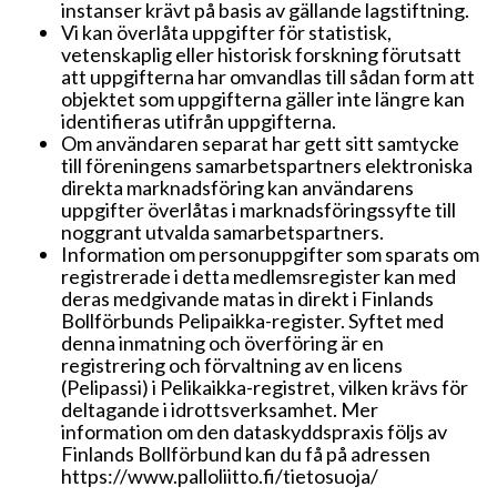
instanser krävt på basis av gällande lagstiftning.
Vi kan överlåta uppgifter för statistisk,
vetenskaplig eller historisk forskning förutsatt
att uppgifterna har omvandlas till sådan form att
objektet som uppgifterna gäller inte längre kan
identifieras utifrån uppgifterna.
Om användaren separat har gett sitt samtycke
till föreningens samarbetspartners elektroniska
direkta marknadsföring kan användarens
uppgifter överlåtas i marknadsföringssyfte till
noggrant utvalda samarbetspartners.
Information om personuppgifter som sparats om
registrerade i detta medlemsregister kan med
deras medgivande matas in direkt i Finlands
Bollförbunds Pelipaikka-register. Syftet med
denna inmatning och överföring är en
registrering och förvaltning av en licens
(Pelipassi) i Pelikaikka-registret, vilken krävs för
deltagande i idrottsverksamhet. Mer
information om den dataskyddspraxis följs av
Finlands Bollförbund kan du få på adressen
https://www.palloliitto.fi/tietosuoja/