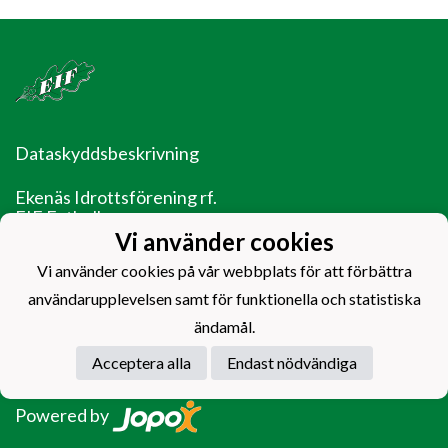
Dataskyddsbeskrivning
Ekenäs Idrottsförening rf.
EIF Fotboll
Ladugårdsgatan 14
Vi använder cookies
10600 Ekenäs
Vi använder cookies på vår webbplats för att förbättra
EIF - Laget före jaget!
användarupplevelsen samt för funktionella och statistiska
ändamål.
Acceptera alla
Endast nödvändiga
Powered by