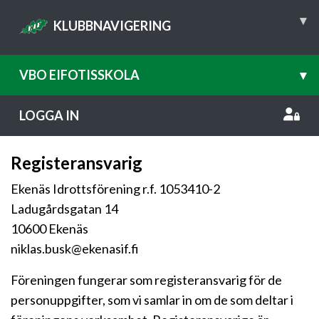
▾
KLUBBNAVIGERING
VBO EIFOTISSKOLA
▾
LOGGA IN
Registeransvarig
Ekenäs Idrottsförening r.f. 1053410-2
Ladugårdsgatan 14
10600 Ekenäs
niklas.busk@ekenasif.fi
Föreningen fungerar som registeransvarig för de
personuppgifter, som vi samlar in om de som deltar i