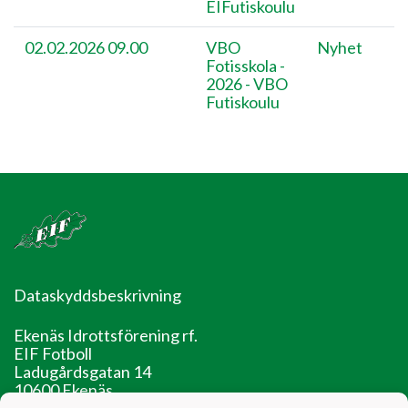
EIFutiskoulu
02.02.2026 09.00
VBO
Nyhet
Fotisskola -
2026 - VBO
Futiskoulu
Dataskyddsbeskrivning
Ekenäs Idrottsförening rf.
EIF Fotboll
Ladugårdsgatan 14
10600 Ekenäs