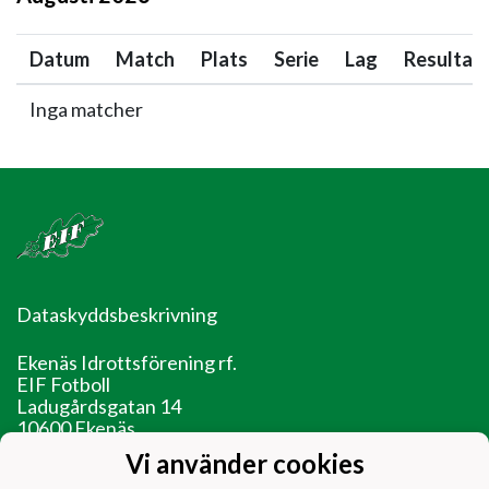
Datum
Match
Plats
Serie
Lag
Resultat
Inga matcher
Dataskyddsbeskrivning
Ekenäs Idrottsförening rf.
EIF Fotboll
Ladugårdsgatan 14
10600 Ekenäs
Vi använder cookies
EIF - Laget före jaget!