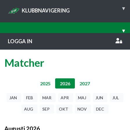
▾
KLUBBNAVIGERING
▾
LOGGA IN
Matcher
2025
2026
2027
JAN
FEB
MAR
APR
MAJ
JUN
JUL
AUG
SEP
OKT
NOV
DEC
Augusti
2026