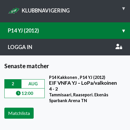
▾
KLUBBNAVIGERING
P14 YJ (2012)
▾
LOGGA IN
Senaste matcher
P14 Kakkonen , P14 YJ (2012)
EIF VNFA YJ
–
LoPa/valkoinen
2
AUG
4 - 2
12:00
Tammisaari, Raasepori. Ekenäs
Sparbank Arena TN
Matchlista