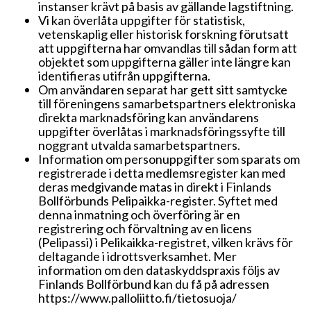
instanser krävt på basis av gällande lagstiftning.
Vi kan överlåta uppgifter för statistisk,
vetenskaplig eller historisk forskning förutsatt
att uppgifterna har omvandlas till sådan form att
objektet som uppgifterna gäller inte längre kan
identifieras utifrån uppgifterna.
Om användaren separat har gett sitt samtycke
till föreningens samarbetspartners elektroniska
direkta marknadsföring kan användarens
uppgifter överlåtas i marknadsföringssyfte till
noggrant utvalda samarbetspartners.
Information om personuppgifter som sparats om
registrerade i detta medlemsregister kan med
deras medgivande matas in direkt i Finlands
Bollförbunds Pelipaikka-register. Syftet med
denna inmatning och överföring är en
registrering och förvaltning av en licens
(Pelipassi) i Pelikaikka-registret, vilken krävs för
deltagande i idrottsverksamhet. Mer
information om den dataskyddspraxis följs av
Finlands Bollförbund kan du få på adressen
https://www.palloliitto.fi/tietosuoja/