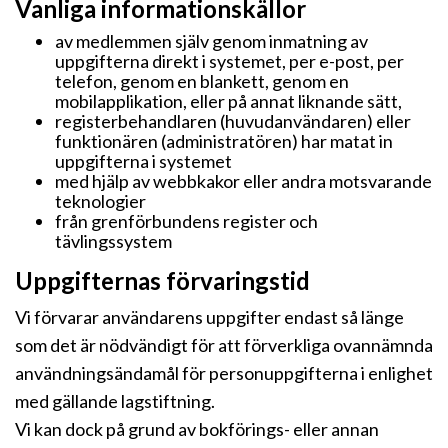
Vanliga informationskällor
av medlemmen själv genom inmatning av
uppgifterna direkt i systemet, per e-post, per
telefon, genom en blankett, genom en
mobilapplikation, eller på annat liknande sätt,
registerbehandlaren (huvudanvändaren) eller
funktionären (administratören) har matat in
uppgifterna i systemet
med hjälp av webbkakor eller andra motsvarande
teknologier
från grenförbundens register och
tävlingssystem
Uppgifternas förvaringstid
Vi förvarar användarens uppgifter endast så länge
som det är nödvändigt för att förverkliga ovannämnda
användningsändamål för personuppgifterna i enlighet
med gällande lagstiftning.
Vi kan dock på grund av bokförings- eller annan