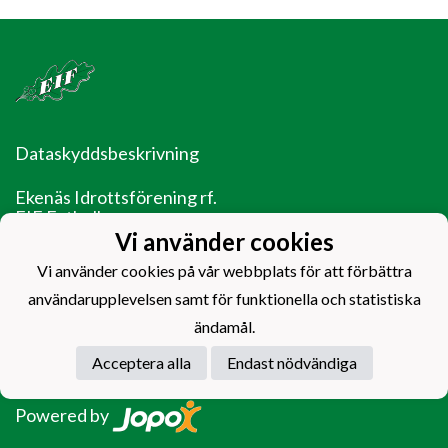
Dataskyddsbeskrivning
Ekenäs Idrottsförening rf.
EIF Fotboll
Ladugårdsgatan 14
Vi använder cookies
10600 Ekenäs
Vi använder cookies på vår webbplats för att förbättra
EIF - Laget före jaget!
användarupplevelsen samt för funktionella och statistiska
ändamål.
Acceptera alla
Endast nödvändiga
Powered by