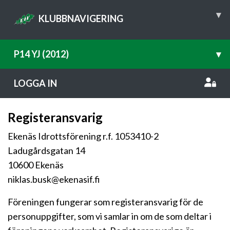
▾
KLUBBNAVIGERING
P14 YJ (2012)
▾
LOGGA IN
Registeransvarig
Ekenäs Idrottsförening r.f. 1053410-2
Ladugårdsgatan 14
10600 Ekenäs
niklas.busk@ekenasif.fi
Föreningen fungerar som registeransvarig för de
personuppgifter, som vi samlar in om de som deltar i