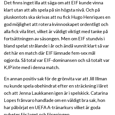
Det finns inget illa att säga om att EIF kunde vinna
klart utan att alls spela på sin högsta nivå. Och på
pluskontots ska skrivas att nu fick Hugo Henriques en
god möjlighet att rotera kvinnoskapet ordentligt och
alla fick vila litet, vilket är väldigt viktigt med tanke på
fortsättningen av säsongen. Men om EIF stundvis i
bland spelat strålande i år och ändå vunnit klart så var
det här en match där EIF lämnade fem-sex mål
ogjorda. Så total var EIF-dominansen och så totalt var
KJP inte med i denna match.
En annan positiv sak för de grönvita var att Jill Illman
nu kunde spela obehindrat efter en sträckning i låret
och att Jenna Laukkanen igen är i spelskick. Catarina
Lopes frånvaro handlade om en väldigt bra sak, hon
har påbörjat en UEFA A-tränarkurs vilket är goda
nyheter för laget och föreningen.