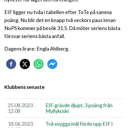
EIF ligger nu tvåa i tabellen efter ToTe på samma
poäng. Nu blir det en knapp två veckors paus innan
NuPS kommer på besök 31.5. Då möter seriens bästa
försvar seriens bästa anfall.
Dagens lirare: Engla Ahlberg.
Klubbens senaste
25.08.2023
​EIF grävde djupt, 3 poäng från
12.08
Myllykoski
18.06.2023
Två snygga mål förde upp EIF i