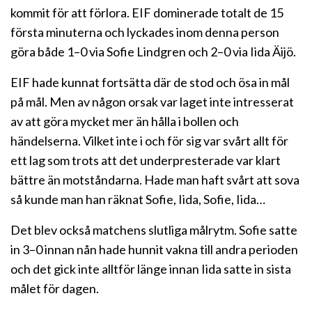
kommit för att förlora. EIF dominerade totalt de 15
första minuterna och lyckades inom denna person
göra både 1–0 via Sofie Lindgren och 2–0 via Iida Äijö.
EIF hade kunnat fortsätta där de stod och ösa in mål
på mål. Men av någon orsak var laget inte intresserat
av att göra mycket mer än hålla i bollen och
händelserna. Vilket inte i och för sig var svårt allt för
ett lag som trots att det underpresterade var klart
bättre än motståndarna. Hade man haft svårt att sova
så kunde man han räknat Sofie, Iida, Sofie, Iida…
Det blev också matchens slutliga målrytm. Sofie satte
in 3–0 innan nån hade hunnit vakna till andra perioden
och det gick inte alltför länge innan Iida satte in sista
målet för dagen.