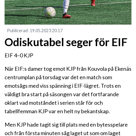
Publicerad
:
19.05.2023
20.17
Odiskutabel seger för EIF
EIF 4–0 KJP
När EIF:s damer tog emot KJP från Kouvola på Ekenäs
centrumplan på torsdag var det en match som
emotsågs med viss spänning i EIF-lägret. Trots en
väldigt bra start på säsongen var det fortfarande
oklart vad motståndet i serien står för och
tabellfemman KJP var en helt ny bekantskap.
Men KJP hade tagit sig till plats med en bytesspelare
och från första minuten såg laget ut som om laget