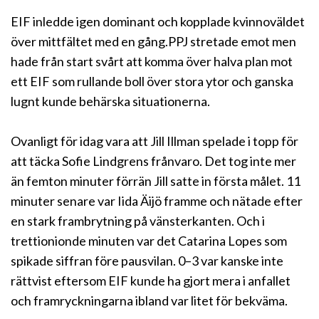
EIF inledde igen dominant och kopplade kvinnoväldet
över mittfältet med en gång.PPJ stretade emot men
hade från start svårt att komma över halva plan mot
ett EIF som rullande boll över stora ytor och ganska
lugnt kunde behärska situationerna.
Ovanligt för idag vara att Jill Illman spelade i topp för
att täcka Sofie Lindgrens frånvaro. Det tog inte mer
än femton minuter förrän Jill satte in första målet. 11
minuter senare var Iida Äijö framme och nätade efter
en stark frambrytning på vänsterkanten. Och i
trettionionde minuten var det Catarina Lopes som
spikade siffran före pausvilan. 0–3 var kanske inte
rättvist eftersom EIF kunde ha gjort mera i anfallet
och framryckningarna ibland var litet för bekväma.