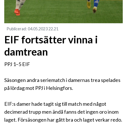
Publicerad
:
04.05.2023
22.21
EIF fortsätter vinna i
damtrean
PPJ 1–5 EIF
Säsongen andra seriematch i damernas trea spelades
på lördag mot PPJ i Helsingfors.
EIF:s damer hade tagit sig till match med något
decimerad trupp men ändå fanns det ingen oro inom
laget. Försäsongen har gått bra och laget verkar redo.