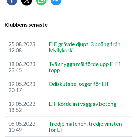
Klubbens senaste
25.08.2023
​EIF grävde djupt, 3 poäng från
12.08
Myllykoski
18.06.2023
Två snygga mål förde upp EIF i
23.45
topp
19.05.2023
Odiskutabel seger för EIF
20.17
19.05.2023
EIF körde in i vägg av betong
18.52
06.05.2023
Tredje matchen, tredje vinsten
10.49
för EIF