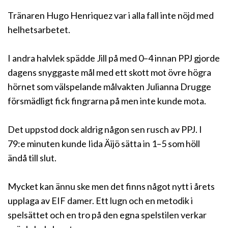
Tränaren Hugo Henriquez var i alla fall inte nöjd med
helhetsarbetet.
I andra halvlek spädde Jill på med 0–4 innan PPJ gjorde
dagens snyggaste mål med ett skott mot övre högra
hörnet som välspelande målvakten Julianna Drugge
försmädligt fick fingrarna på men inte kunde mota.
Det uppstod dock aldrig någon sen rusch av PPJ. I
79:e minuten kunde Iida Äijö sätta in 1–5 som höll
ändå till slut.
Mycket kan ännu ske men det finns något nytt i årets
upplaga av EIF damer. Ett lugn och en metodik i
spelsättet och en tro på den egna spelstilen verkar