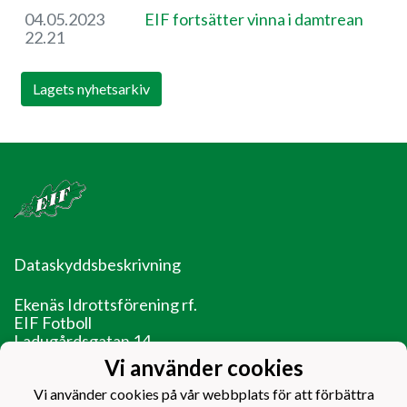
04.05.2023
EIF fortsätter vinna i damtrean
22.21
Lagets nyhetsarkiv
Dataskyddsbeskrivning
Ekenäs Idrottsförening rf.
EIF Fotboll
Ladugårdsgatan 14
10600 Ekenäs
Vi använder cookies
EIF - Laget före jaget!
Vi använder cookies på vår webbplats för att förbättra