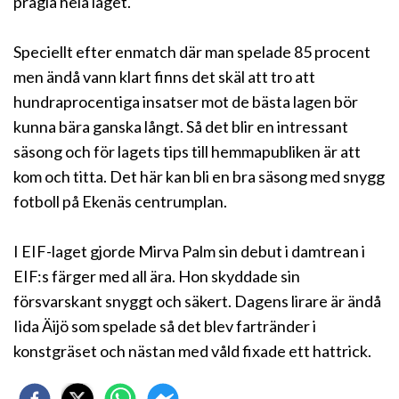
prägla hela laget.
Speciellt efter enmatch där man spelade 85 procent
men ändå vann klart finns det skäl att tro att
hundraprocentiga insatser mot de bästa lagen bör
kunna bära ganska långt. Så det blir en intressant
säsong och för lagets tips till hemmapubliken är att
kom och titta. Det här kan bli en bra säsong med snygg
fotboll på Ekenäs centrumplan.
I EIF-laget gjorde Mirva Palm sin debut i damtrean i
EIF:s färger med all ära. Hon skyddade sin
försvarskant snyggt och säkert. Dagens lirare är ändå
Iida Äijö som spelade så det blev fartränder i
konstgräset och nästan med våld fixade ett hattrick.