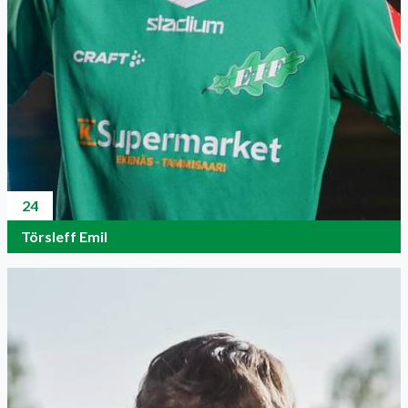
24
Törsleff Emil