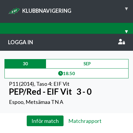
▾
KLUBBNAVIGERING
▾
LOGGA IN
30
SEP
18.50
P11 (2014)
,
Taso 4: EIF Vit
PEP/Red - EIF Vit
3 - 0
Espoo, Metsämaa TN A
Inför match
Matchrapport