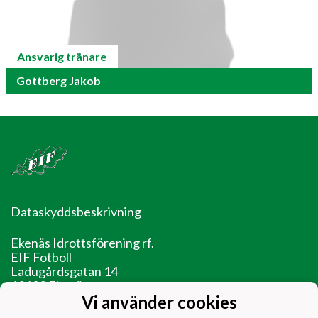
Ansvarig tränare
Gottberg Jakob
Dataskyddsbeskrivning
Ekenäs Idrottsförening rf.
EIF Fotboll
Ladugårdsgatan 14
10600 Ekenäs
Vi använder cookies
EIF - Laget före jaget!