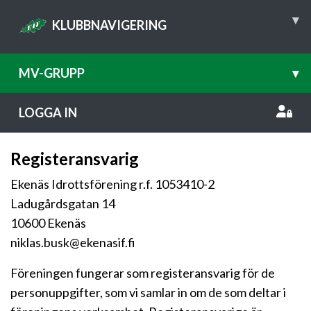
▾
KLUBBNAVIGERING
MV-GRUPP
▾
LOGGA IN
Registeransvarig
Ekenäs Idrottsförening r.f. 1053410-2
Ladugårdsgatan 14
10600 Ekenäs
niklas.busk@ekenasif.fi
Föreningen fungerar som registeransvarig för de
personuppgifter, som vi samlar in om de som deltar i