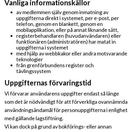
Vanliga informationskällor
av medlemmen själv genom inmatning av
uppgifterna direkt i systemet, per e-post, per
telefon, genom en blankett, genom en
mobilapplikation, eller på annat liknande sätt,
registerbehandlaren (huvudanvändaren) eller
funktionären (administratören) har matat in
uppgifterna i systemet
med hjälp av webbkakor eller andra motsvarande
teknologier
från grenförbundens register och
tävlingssystem
Uppgifternas förvaringstid
Vi förvarar användarens uppgifter endast så länge
som det är nödvändigt för att förverkliga ovannämnda
användningsändamål för personuppgifterna i enlighet
med gällande lagstiftning.
Vi kan dock på grund av bokförings- eller annan