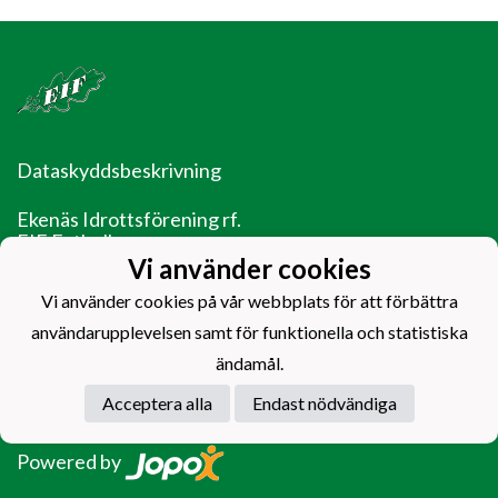
Dataskyddsbeskrivning
Ekenäs Idrottsförening rf.
EIF Fotboll
Ladugårdsgatan 14
Vi använder cookies
10600 Ekenäs
Vi använder cookies på vår webbplats för att förbättra
EIF - Laget före jaget!
användarupplevelsen samt för funktionella och statistiska
ändamål.
Acceptera alla
Endast nödvändiga
Powered by