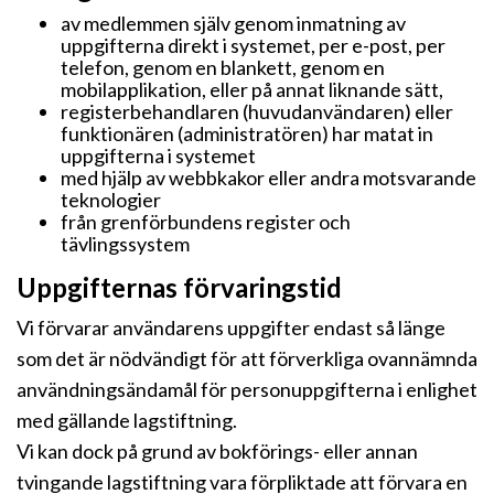
av medlemmen själv genom inmatning av
uppgifterna direkt i systemet, per e-post, per
telefon, genom en blankett, genom en
mobilapplikation, eller på annat liknande sätt,
registerbehandlaren (huvudanvändaren) eller
funktionären (administratören) har matat in
uppgifterna i systemet
med hjälp av webbkakor eller andra motsvarande
teknologier
från grenförbundens register och
tävlingssystem
Uppgifternas förvaringstid
Vi förvarar användarens uppgifter endast så länge
som det är nödvändigt för att förverkliga ovannämnda
användningsändamål för personuppgifterna i enlighet
med gällande lagstiftning.
Vi kan dock på grund av bokförings- eller annan
tvingande lagstiftning vara förpliktade att förvara en