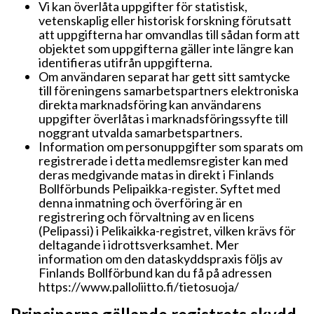
Vi kan överlåta uppgifter för statistisk,
vetenskaplig eller historisk forskning förutsatt
att uppgifterna har omvandlas till sådan form att
objektet som uppgifterna gäller inte längre kan
identifieras utifrån uppgifterna.
Om användaren separat har gett sitt samtycke
till föreningens samarbetspartners elektroniska
direkta marknadsföring kan användarens
uppgifter överlåtas i marknadsföringssyfte till
noggrant utvalda samarbetspartners.
Information om personuppgifter som sparats om
registrerade i detta medlemsregister kan med
deras medgivande matas in direkt i Finlands
Bollförbunds Pelipaikka-register. Syftet med
denna inmatning och överföring är en
registrering och förvaltning av en licens
(Pelipassi) i Pelikaikka-registret, vilken krävs för
deltagande i idrottsverksamhet. Mer
information om den dataskyddspraxis följs av
Finlands Bollförbund kan du få på adressen
https://www.palloliitto.fi/tietosuoja/