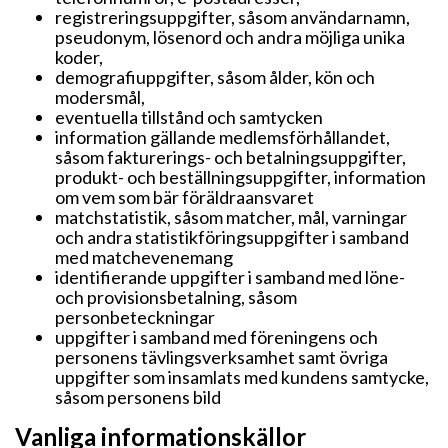
registreringsuppgifter, såsom användarnamn,
pseudonym, lösenord och andra möjliga unika
koder,
demografiuppgifter, såsom ålder, kön och
modersmål,
eventuella tillstånd och samtycken
information gällande medlemsförhållandet,
såsom fakturerings- och betalningsuppgifter,
produkt- och beställningsuppgifter, information
om vem som bär föräldraansvaret
matchstatistik, såsom matcher, mål, varningar
och andra statistikföringsuppgifter i samband
med matchevenemang
identifierande uppgifter i samband med löne-
och provisionsbetalning, såsom
personbeteckningar
uppgifter i samband med föreningens och
personens tävlingsverksamhet samt övriga
uppgifter som insamlats med kundens samtycke,
såsom personens bild
Vanliga informationskällor