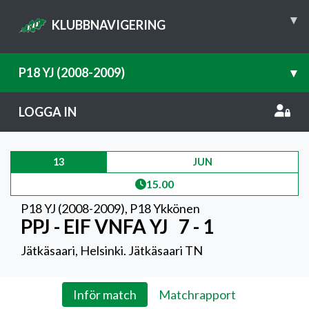
▾
KLUBBNAVIGERING
P18 YJ (2008-2009)
▾
LOGGA IN
13
JUN
15.00
P18 YJ (2008-2009)
,
P18 Ykkönen
PPJ - EIF VNFA YJ
7 - 1
Jätkäsaari, Helsinki. Jätkäsaari TN
Inför match
Matchrapport