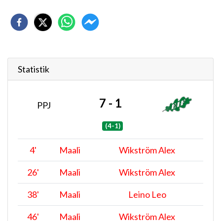
Statistik
7 - 1
PPJ
(4-1)
4
'
Maali
Wikström Alex
26
'
Maali
Wikström Alex
38
'
Maali
Leino Leo
46
'
Maali
Wikström Alex