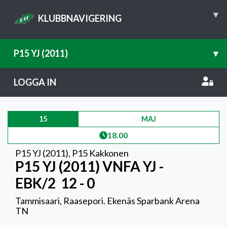
▾
KLUBBNAVIGERING
P15 YJ (2011)
▾
LOGGA IN
15
MAJ
18.00
P15 YJ (2011)
,
P15 Kakkonen
P15 YJ (2011) VNFA YJ -
EBK/2
12 - 0
Tammisaari, Raasepori. Ekenäs Sparbank Arena
TN