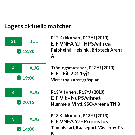
Lagets aktuella matcher
P13 Kakkonen , P13YJ (2013)
31
JUL
EIF VNFA YJ - HPS/vihreä
Paloheinä, Helsinki. Briotech Arena
18:30
A
Träningsmatcher , P13YJ (2013)
4
AUG
EIF - Eif 2014 yj1
19:00
Västerby konstgräsplan
P13 Vitonen , P13YJ (2013)
6
AUG
EIF Vit - NuPS/vihreä
20:15
Nummela, Vihti. SSO-Areena TN B
P13 Kakkonen , P13YJ (2013)
9
AUG
EIF VNFA YJ - Ponnistus
Tammisaari, Raasepori. Västerby TN
14:00
B