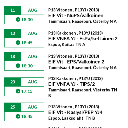
P13 Vitonen , P13YJ (2013)
11
AUG
EIF Vit - NuPS/valkoinen
18:30
Tammisaari, Raasepori. Österby N A
P13 Kakkonen , P13YJ (2013)
13
AUG
EIF VNFA YJ - EsPa/keltainen 2
18:45
Espoo, Kaitaa TN A
P13 Vitonen , P13YJ (2013)
18
AUG
EIF Vit - EPS/Valkoinen 2
18:30
Tammisaari, Raasepori. Österby N A
P13 Kakkonen , P13YJ (2013)
23
AUG
EIF VNFA YJ - TiPS/2
Tammisaari, Raasepori. Västerby TN
17:15
B
P13 Vitonen , P13YJ (2013)
25
AUG
EIF Vit - Kasiysi/PEP YJ4
18:45
Espoo, Laaksolahti TN B