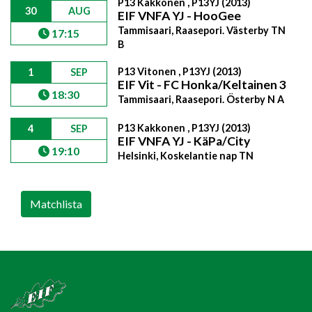
P13 Kakkonen , P13YJ (2013)
30
AUG
EIF VNFA YJ - HooGee
Tammisaari, Raasepori. Västerby TN
17:15
B
P13 Vitonen , P13YJ (2013)
1
SEP
EIF Vit - FC Honka/Keltainen 3
18:30
Tammisaari, Raasepori. Österby N A
P13 Kakkonen , P13YJ (2013)
4
SEP
EIF VNFA YJ - KäPa/City
19:10
Helsinki, Koskelantie nap TN
Matchlista