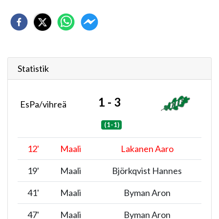
Statistik
1 - 3
EsPa/vihreä
(1-1)
12
'
Maali
Lakanen Aaro
19
'
Maali
Björkqvist Hannes
41
'
Maali
Byman Aron
47
'
Maali
Byman Aron