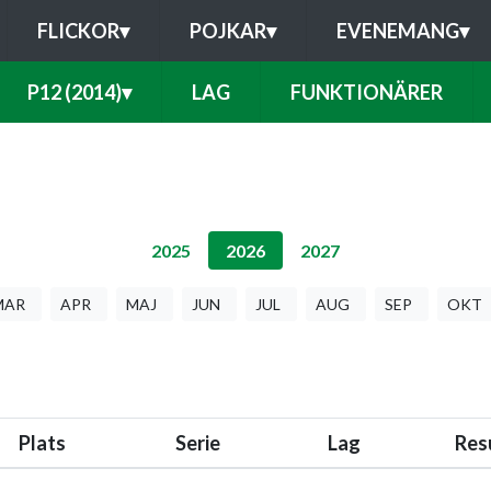
FLICKOR
▾
POJKAR
▾
EVENEMANG
▾
P12 (2014)
▾
LAG
FUNKTIONÄRER
2025
2026
2027
MAR
APR
MAJ
JUN
JUL
AUG
SEP
OKT
Plats
Serie
Lag
Res