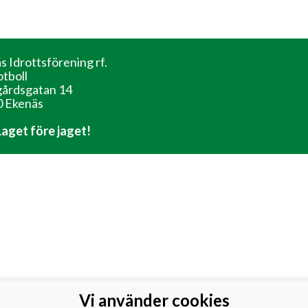
s Idrottsförening rf.
otboll
årdsgatan 14
 Ekenäs
 Laget före jaget!
Vi använder cookies