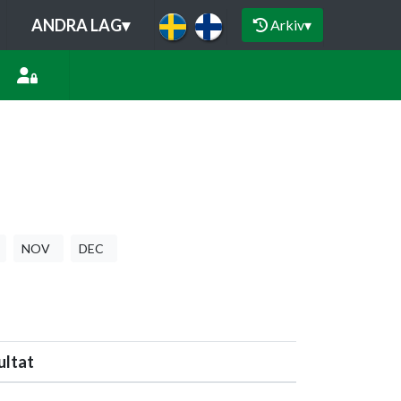
ANDRA LAG
▾
Arkiv
▾
NOV
DEC
ultat