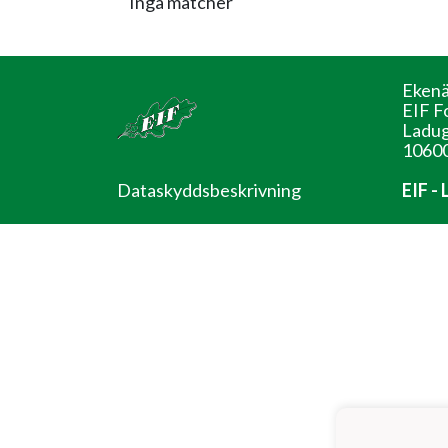
Inga matcher
Ekenä
EIF F
Ladug
10600
Dataskyddsbeskrivning
EIF -