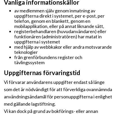
Vanliga informationskällor
av medlemmen själv genom inmatning av
uppgifterna direkt i systemet, per e-post, per
telefon, genom en blankett, genom en
mobilapplikation, eller på annat liknande sätt,
registerbehandlaren (huvudanvändaren) eller
funktionären (administratören) har matat in
uppgifterna i systemet
med hjälp av webbkakor eller andra motsvarande
teknologier
från grenförbundens register och
tävlingssystem
Uppgifternas förvaringstid
Vi förvarar användarens uppgifter endast så länge
som det är nödvändigt för att förverkliga ovannämnda
användningsändamål för personuppgifterna i enlighet
med gällande lagstiftning.
Vi kan dock på grund av bokförings- eller annan