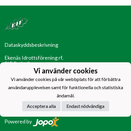
Dataskyddsbeskrivning
Ekenäs Idrottsförening rf.
EIF Fotboll
Ladugårdsgatan 14
Vi använder cookies
10600 Ekenäs
Vi använder cookies på vår webbplats för att förbättra
EIF - Laget före jaget!
användarupplevelsen samt för funktionella och statistiska
ändamål.
Acceptera alla
Endast nödvändiga
Powered by