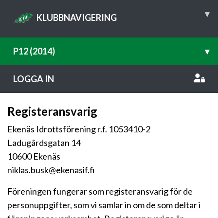
▾
KLUBBNAVIGERING
P12 (2014)
▾
LOGGA IN
Registeransvarig
Ekenäs Idrottsförening r.f. 1053410-2
Ladugårdsgatan 14
10600 Ekenäs
niklas.busk@ekenasif.fi
Föreningen fungerar som registeransvarig för de
personuppgifter, som vi samlar in om de som deltar i