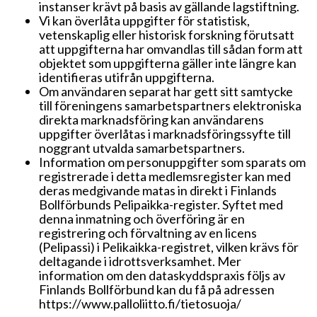
instanser krävt på basis av gällande lagstiftning.
Vi kan överlåta uppgifter för statistisk,
vetenskaplig eller historisk forskning förutsatt
att uppgifterna har omvandlas till sådan form att
objektet som uppgifterna gäller inte längre kan
identifieras utifrån uppgifterna.
Om användaren separat har gett sitt samtycke
till föreningens samarbetspartners elektroniska
direkta marknadsföring kan användarens
uppgifter överlåtas i marknadsföringssyfte till
noggrant utvalda samarbetspartners.
Information om personuppgifter som sparats om
registrerade i detta medlemsregister kan med
deras medgivande matas in direkt i Finlands
Bollförbunds Pelipaikka-register. Syftet med
denna inmatning och överföring är en
registrering och förvaltning av en licens
(Pelipassi) i Pelikaikka-registret, vilken krävs för
deltagande i idrottsverksamhet. Mer
information om den dataskyddspraxis följs av
Finlands Bollförbund kan du få på adressen
https://www.palloliitto.fi/tietosuoja/