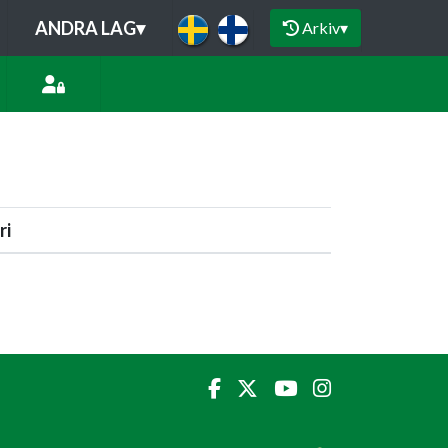
ANDRA LAG
▾
Arkiv
▾
ri