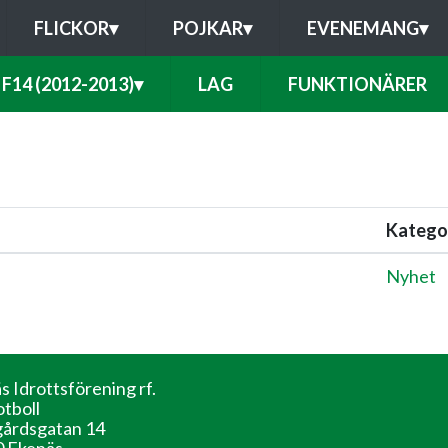
FLICKOR
▾
POJKAR
▾
EVENEMANG
▾
F14 (2012-2013)
▾
LAG
FUNKTIONÄRER
Katego
Nyhet
s Idrottsförening rf.
otboll
årdsgatan 14