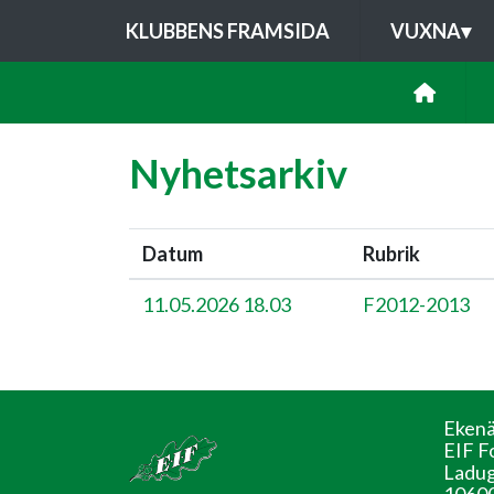
KLUBBENS FRAMSIDA
VUXNA
▾
Nyhetsarkiv
Datum
Rubrik
11.05.2026 18.03
F2012-2013
Ekenä
EIF F
Ladug