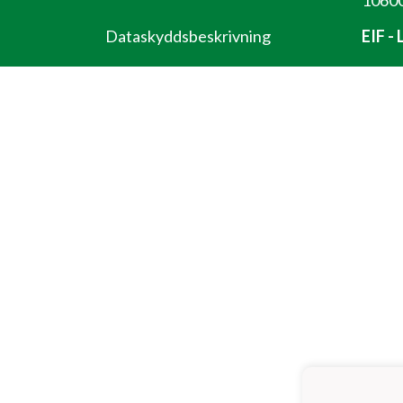
10600
Dataskyddsbeskrivning
EIF -