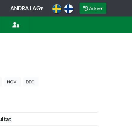
ANDRA LAG
▾
Arkiv
▾
NOV
DEC
ultat