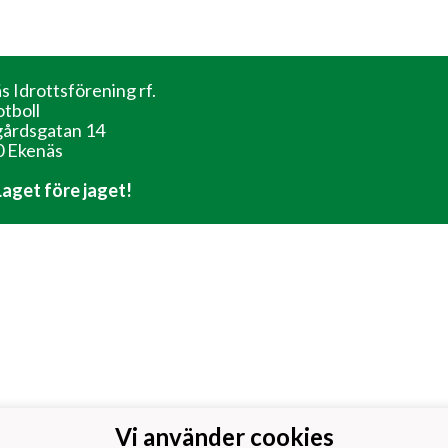
s Idrottsförening rf.
otboll
årdsgatan 14
 Ekenäs
 Laget före jaget!
Vi använder cookies