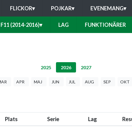
FLICKOR
▾
POJKAR
▾
EVENEMANG
▾
F11 (2014-2016)
▾
LAG
FUNKTIONÄRER
2025
2026
2027
MAR
APR
MAJ
JUN
JUL
AUG
SEP
OKT
Plats
Serie
Lag
Res