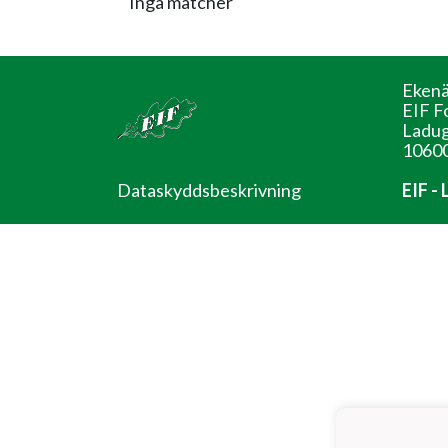
Inga matcher
Ekenä
EIF F
Ladug
10600
Dataskyddsbeskrivning
EIF -