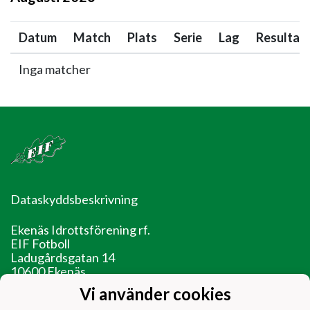
Datum
Match
Plats
Serie
Lag
Resultat
Inga matcher
Dataskyddsbeskrivning
Ekenäs Idrottsförening rf.
EIF Fotboll
Ladugårdsgatan 14
10600 Ekenäs
Vi använder cookies
EIF - Laget före jaget!