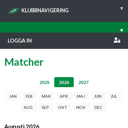
▾
KLUBBNAVIGERING
▾
LOGGA IN
Matcher
2025
2026
2027
JAN
FEB
MAR
APR
MAJ
JUN
JUL
AUG
SEP
OKT
NOV
DEC
Augusti
2026