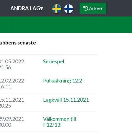
ANDRA LAG
▾
Arkiv
▾
ubbens senaste
01.05.2022
Seriespel
21.56
12.02.2022
Pulkaåkning 12.2
16.11
15.11.2021
Lagkväll 15.11.2021
20.25
29.09.2021
Välkommen till
00.00
F12/13!