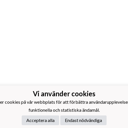
Vi använder cookies
s Idrottsförening rf.
otboll
er cookies på vår webbplats för att förbättra användarupplevelse
årdsgatan 14
funktionella och statistiska ändamål.
 Ekenäs
Acceptera alla
Endast nödvändiga
 Laget före jaget!