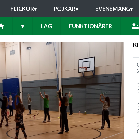
FLICKOR
▾
POJKAR
▾
EVENEMANG
▾
▾
LAG
FUNKTIONÄRER
Kl