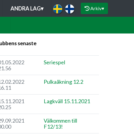
ANDRA LAG
▾
Arkiv
▾
ubbens senaste
01.05.2022
Seriespel
21.56
12.02.2022
Pulkaåkning 12.2
16.11
15.11.2021
Lagkväll 15.11.2021
20.25
29.09.2021
Välkommen till
00.00
F12/13!