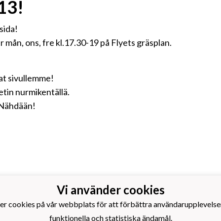
13!
sida!
änar mån, ons, fre kl.17.30-19 på Flyets gräsplan.
at sivullemme!
etin nurmikentällä.
 Nähdään!
Vi använder cookies
s Idrottsförening rf.
otboll
er cookies på vår webbplats för att förbättra användarupplevelse
årdsgatan 14
funktionella och statistiska ändamål.