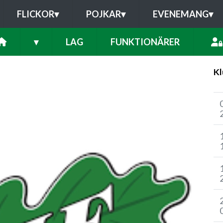
FLICKOR
▾
POJKAR
▾
EVENEMANG
▾
▾
LAG
FUNKTIONÄRER
Kl