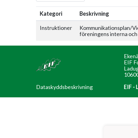
Kategori
Beskrivning
Instruktioner
Kommunikationsplan/Vies
föreningens interna och
Ekenä
EIF F
Ladug
10600
Dataskyddsbeskrivning
EIF -