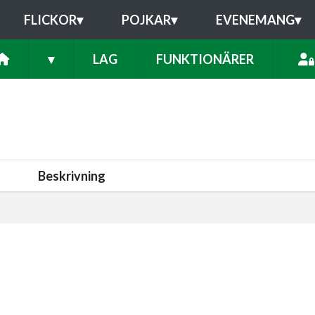
FLICKOR
▾
POJKAR
▾
EVENEMANG
▾
▾
LAG
FUNKTIONÄRER
Beskrivning