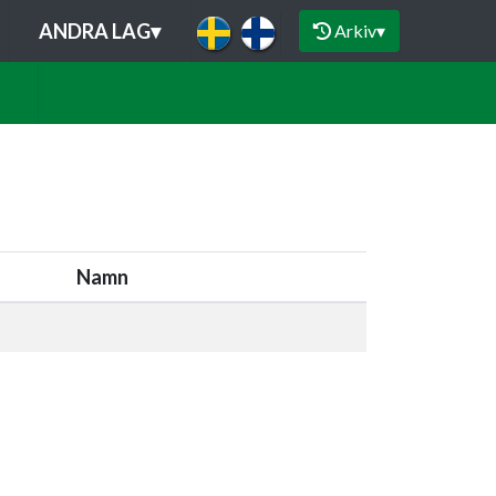
ANDRA LAG
▾
Arkiv
▾
Namn