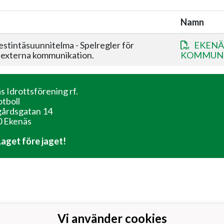
Namn
tintäsuunnitelma - Spelregler för
EKENÄ
 externa kommunikation.
KOMMUNIK
s Idrottsförening rf.
otboll
årdsgatan 14
 Ekenäs
 Laget före jaget!
Vi använder cookies