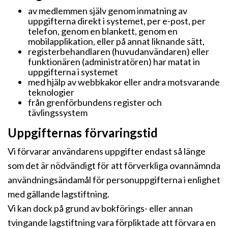
av medlemmen själv genom inmatning av
uppgifterna direkt i systemet, per e-post, per
telefon, genom en blankett, genom en
mobilapplikation, eller på annat liknande sätt,
registerbehandlaren (huvudanvändaren) eller
funktionären (administratören) har matat in
uppgifterna i systemet
med hjälp av webbkakor eller andra motsvarande
teknologier
från grenförbundens register och
tävlingssystem
Uppgifternas förvaringstid
Vi förvarar användarens uppgifter endast så länge
som det är nödvändigt för att förverkliga ovannämnda
användningsändamål för personuppgifterna i enlighet
med gällande lagstiftning.
Vi kan dock på grund av bokförings- eller annan
tvingande lagstiftning vara förpliktade att förvara en