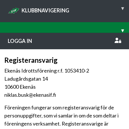
▾
KLUBBNAVIGERING
▾
LOGGA IN
Registeransvarig
Ekenäs Idrottsförening r.f. 1053410-2
Ladugårdsgatan 14
10600 Ekenäs
niklas.busk@ekenasif.fi
Föreningen fungerar som registeransvarig för de
personuppgifter, som vi samlar in om de som deltar i
föreningens verksamhet. Registeransvarige är