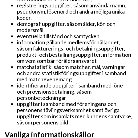
registreringsuppgifter, såsom användarnamn,
pseudonym, lösenord och andra möjliga unika
koder,
demografiuppgifter, såsom ålder, kön och
modersmål,
eventuella tillstånd och samtycken
information gällande medlemsförhållandet,
såsom fakturerings- och betalningsuppgifter,
produkt- och beställningsuppgifter, information
om vem som bär föräldraansvaret
matchstatistik, såsom matcher, mål, varningar
och andra statistikföringsuppgifter i samband
med matchevenemang
identifierande uppgifter i samband med löne-
och provisionsbetalning, såsom
personbeteckningar
uppgifter i samband med föreningens och
personens tävlingsverksamhet samt övriga
uppgifter som insamlats med kundens samtycke,
såsom personens bild
Vanliga informationskällor