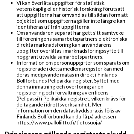
Vi kan överlåta uppgifter för statistisk,
vetenskaplig eller historisk forskning förutsatt
att uppgifterna har omvandlas till sådan form att
objektet som uppgifterna gäller inte längre kan
identifieras utifrån uppgifterna.
Om användaren separat har gett sitt samtycke
till föreningens samarbetspartners elektroniska
direkta marknadsföring kan användarens
uppgifter överlåtas i marknadsföringssyfte till
noggrant utvalda samarbetspartners.
Information om personuppgifter som sparats om
registrerade i detta medlemsregister kan med
deras medgivande matas in direkt i Finlands
Bollförbunds Pelipaikka-register. Syftet med
denna inmatning och överföring är en
registrering och förvaltning av en licens
(Pelipassi) i Pelikaikka-registret, vilken krävs för
deltagande i idrottsverksamhet. Mer
information om den dataskyddspraxis följs av
Finlands Bollförbund kan du få på adressen
https://www.palloliitto.fi/tietosuoja/