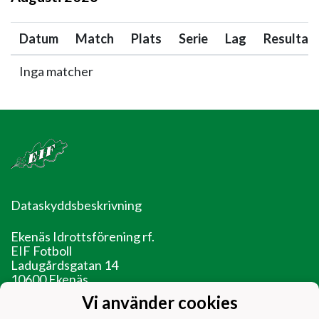
Datum
Match
Plats
Serie
Lag
Resultat
Inga matcher
Dataskyddsbeskrivning
Ekenäs Idrottsförening rf.
EIF Fotboll
Ladugårdsgatan 14
10600 Ekenäs
Vi använder cookies
EIF - Laget före jaget!