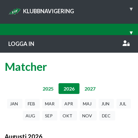
▾
KLUBBNAVIGERING
▾
LOGGA IN
Matcher
2025
2026
2027
JAN
FEB
MAR
APR
MAJ
JUN
JUL
AUG
SEP
OKT
NOV
DEC
Augusti
2026