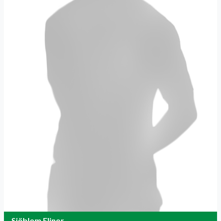
Sjöblom Elinor