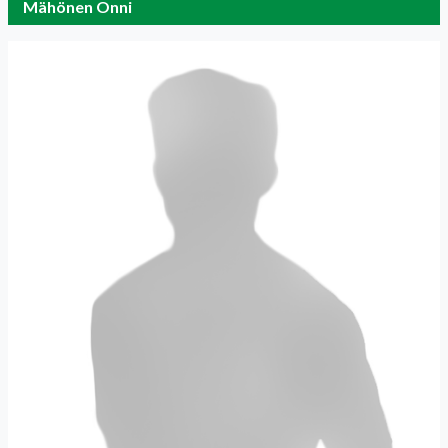
Mähönen Onni