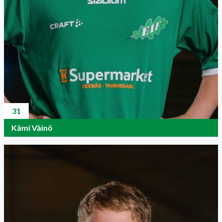
31
Kämi Väinö