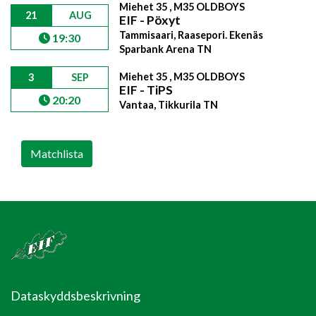
Miehet 35 , M35 OLDBOYS
21
AUG
EIF - Pöxyt
Tammisaari, Raasepori. Ekenäs
19:30
Sparbank Arena TN
Miehet 35 , M35 OLDBOYS
3
SEP
EIF - TiPS
20:20
Vantaa, Tikkurila TN
Matchlista
Dataskyddsbeskrivning