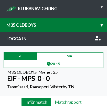
▾
KLUBBNAVIGERING
M35 OLDBOYS
▾
LOGGA IN
28
MAJ
20.15
M35 OLDBOYS
,
Miehet 35
EIF - MPS
0 - 0
Tammisaari, Raasepori. Västerby TN
Inför match
Matchrapport