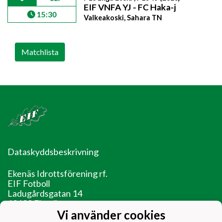
EIF VNFA YJ - FC Haka-j
15:30
Valkeakoski, Sahara TN
Matchlista
Dataskyddsbeskrivning
Ekenäs Idrottsförening rf.
EIF Fotboll
Ladugårdsgatan 14
10600 Ekenäs
Vi använder cookies