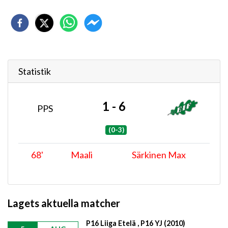
Statistik
1 - 6
PPS
(0-3)
68
'
Maali
Särkinen Max
Lagets aktuella matcher
P16 Liiga Etelä , P16 YJ (2010)