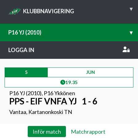
▾
KLUBBNAVIGERING
P16 YJ (2010)
▾
LOGGA IN
5
JUN
19.35
P16 YJ (2010)
,
P16 Ykkönen
PPS - EIF VNFA YJ
1 - 6
Vantaa, Kartanonkoski TN
Inför match
Matchrapport