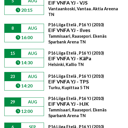
5
AUG
EIF VNFA YJ - VJS
Vantaankoski, Vantaa. Aktia Areena
20:15
TN
P16 Liiga Etelä , P16 YJ (2010)
8
AUG
EIF VNFA YJ - Ilves
Tammisaari, Raasepori. Ekenäs
16:00
Sparbank Arena TN
P16 Liiga Etelä , P16 YJ (2010)
15
AUG
EIF VNFA YJ - KäPa
14:30
Helsinki, Kallio TN
P16 Liiga Etelä , P16 YJ (2010)
23
AUG
EIF VNFA YJ - TPS
14:20
Turku, Kupittaa 5 TN
P16 Liiga Etelä , P16 YJ (2010)
29
AUG
EIF VNFA YJ - HJK
Tammisaari, Raasepori. Ekenäs
12:00
Sparbank Arena TN
P16 Liiga Etelä , P16 YJ (2010)
6
SEP