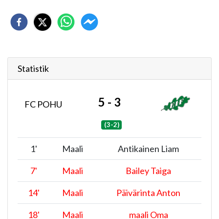
Statistik
5 - 3
FC POHU
(3-2)
1
'
Maali
Antikainen Liam
7
'
Maali
Bailey Taiga
14
'
Maali
Päivärinta Anton
18
'
Maali
maali Oma