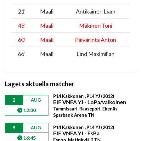
21
'
Maali
Antikainen Liam
45
'
Maali
Mäkinen Toni
60
'
Maali
Päivärinta Anton
66
'
Maali
Lind Maximilian
Lagets aktuella matcher
P14 Kakkonen , P14 YJ (2012)
2
AUG
EIF VNFA YJ - LoPa/valkoinen
Tammisaari, Raasepori. Ekenäs
12:00
Sparbank Arena TN
P14 Kakkonen , P14 YJ (2012)
9
AUG
EIF VNFA YJ - EsPa
16:45
Espoo, Matinkylä 2 TN