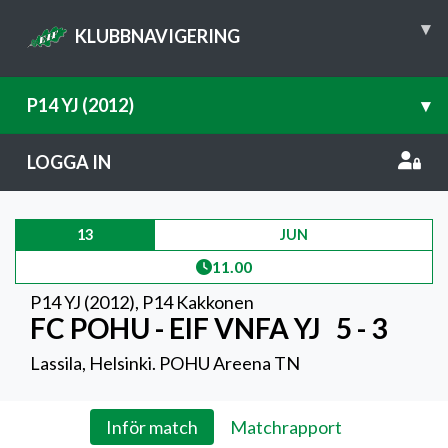
▾
KLUBBNAVIGERING
P14 YJ (2012)
▾
LOGGA IN
13
JUN
11.00
P14 YJ (2012)
,
P14 Kakkonen
FC POHU - EIF VNFA YJ
5 - 3
Lassila, Helsinki. POHU Areena TN
Inför match
Matchrapport