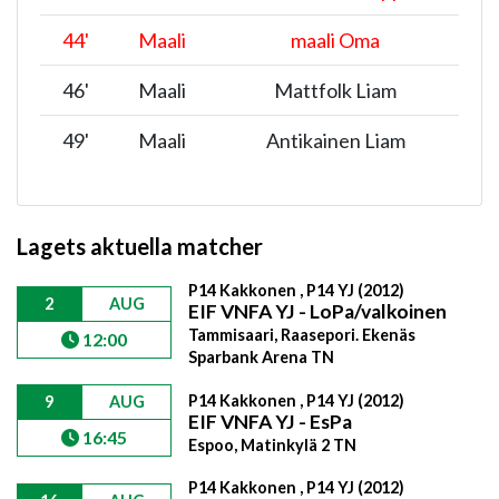
44
'
Maali
maali Oma
46
'
Maali
Mattfolk Liam
49
'
Maali
Antikainen Liam
Lagets aktuella matcher
P14 Kakkonen , P14 YJ (2012)
2
AUG
EIF VNFA YJ - LoPa/valkoinen
Tammisaari, Raasepori. Ekenäs
12:00
Sparbank Arena TN
P14 Kakkonen , P14 YJ (2012)
9
AUG
EIF VNFA YJ - EsPa
16:45
Espoo, Matinkylä 2 TN
P14 Kakkonen , P14 YJ (2012)