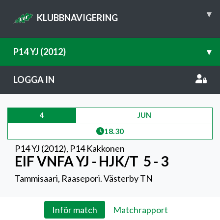
▾
KLUBBNAVIGERING
P14 YJ (2012)
▾
LOGGA IN
4
JUN
18.30
P14 YJ (2012)
,
P14 Kakkonen
EIF VNFA YJ - HJK/T
5 - 3
Tammisaari, Raasepori. Västerby TN
Inför match
Matchrapport