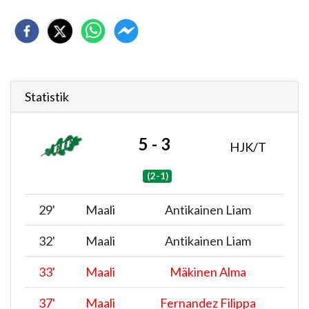
Statistik
5 - 3
HJK/T
(2-1)
29
'
Maali
Antikainen Liam
32
'
Maali
Antikainen Liam
33
'
Maali
Mäkinen Alma
37
'
Maali
Fernandez Filippa