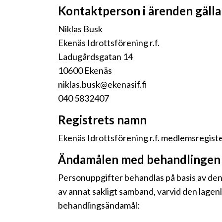
Kontaktperson i ärenden gäll
Niklas Busk
Ekenäs Idrottsförening r.f.
Ladugårdsgatan 14
10600 Ekenäs
niklas.busk@ekenasif.fi
040 5832407
Registrets namn
Ekenäs Idrottsförening r.f. medlemsregist
Ändamålen med behandlingen 
Personuppgifter behandlas på basis av den
av annat sakligt samband, varvid den lagen
behandlingsändamål: