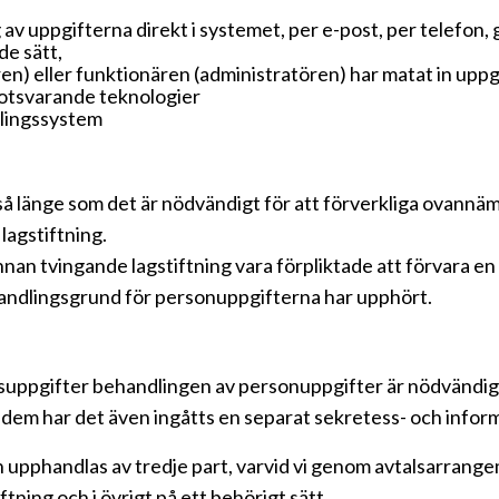
v uppgifterna direkt i systemet, per e-post, per telefon
de sätt,
) eller funktionären (administratören) har matat in uppg
motsvarande teknologier
vlingssystem
så länge som det är nödvändigt för att förverkliga ovan
lagstiftning.
annan tvingande lagstiftning vara förpliktade att förvara 
handlingsgrund för personuppgifterna har upphört.
tsuppgifter behandlingen av personuppgifter är nödvändig,
dem har det även ingåtts en separat sekretess- och info
 upphandlas av tredje part, varvid vi genom avtalsarrang
tning och i övrigt på ett behörigt sätt.