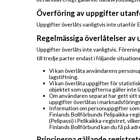
Överföring av uppgifter utan
Uppgifter överlåts vanligtvis inte utanfö
Regelmässiga överlåtelser av 
Uppgifter överlåts inte vanligtvis. Förening
till tredje parter endast i följande situation
Vi kan överlåta användarens personupp
lagstiftning.
Vi kan överlåta uppgifter för statistis
objektet som uppgifterna gäller inte l
Om användaren separat har gett sitt 
uppgifter överlåtas i marknadsförings
Information om personuppgifter som s
Finlands Bollförbunds Pelipaikka-regi
(Pelipassi) i Pelikaikka-registret, vi
Finlands Bollförbund kan du få på adr
Principerna gällande registret