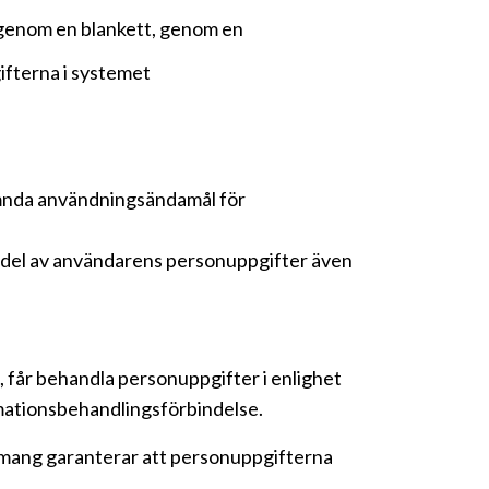
, genom en blankett, genom en
ifterna i systemet
nämnda användningsändamål för
en del av användarens personuppgifter även
 får behandla personuppgifter i enlighet
rmationsbehandlingsförbindelse.
emang garanterar att personuppgifterna