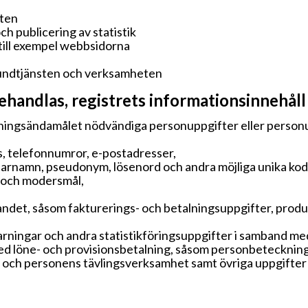
eten
h publicering av statistik
ill exempel webbsidorna
kundtjänsten och verksamheten
andlas, registrets informationsinnehåll
ningsändamålet nödvändiga personuppgifter eller person
, telefonnumror, e-postadresser,
arnamn, pseudonym, lösenord och andra möjliga unika kod
n och modersmål,
ndet, såsom fakturerings- och betalningsuppgifter, produk
 varningar och andra statistikföringsuppgifter i samband
ed löne- och provisionsbetalning, såsom personbetecknin
 och personens tävlingsverksamhet samt övriga uppgifte