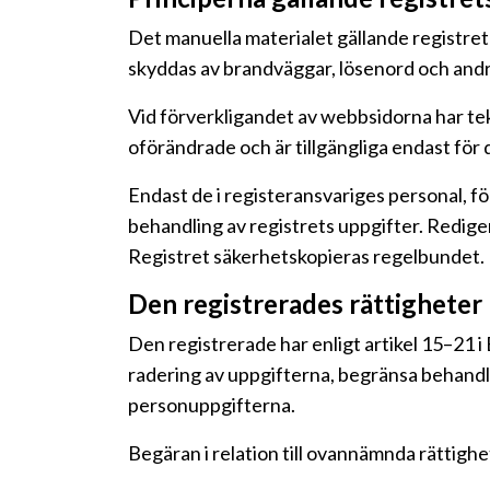
Det manuella materialet gällande registret
skyddas av brandväggar, lösenord och andr
Vid förverkligandet av webbsidorna har tek
oförändrade och är tillgängliga endast för 
Endast de i registeransvariges personal, f
behandling av registrets uppgifter. Redige
Registret säkerhetskopieras regelbundet.
Den registrerades rättigheter
Den registrerade har enligt artikel 15–21 i 
radering av uppgifterna, begränsa behandli
personuppgifterna.
Begäran i relation till ovannämnda rättighe