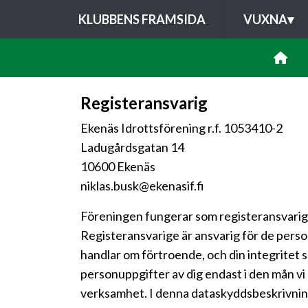
KLUBBENS FRAMSIDA
VUXNA
▾
Registeransvarig
Ekenäs Idrottsförening r.f. 1053410-2
Ladugårdsgatan 14
10600 Ekenäs
niklas.busk@ekenasif.fi
Föreningen fungerar som registeransvarig 
Registeransvarige är ansvarig för de perso
handlar om förtroende, och din integritet 
personuppgifter av dig endast i den mån vi
verksamhet. I denna dataskyddsbeskrivning