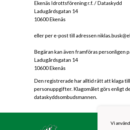
Ekenäs Idrottsförening r.f. / Dataskydd
Ladugårdsgatan 14
10600 Ekenäs
eller per e-post till adressen niklas.busk@e
Begäran kan även framföras personligen p
Ladugårdsgatan 14
10600 Ekenäs
Den registrerade har alltid rätt att klaga t
personuppgifter. Klagomålet görs enligt de
dataskyddsombudsmannen.
Ekenä
Vi använd
EIF F