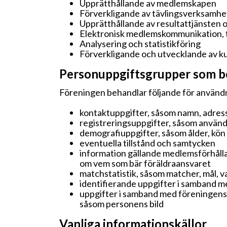
Upprätthållande av medlemskapen
Förverkligande av tävlingsverksamh
Upprätthållande av resultattjänsten oc
Elektronisk medlemskommunikation, t
Analysering och statistikföring
Förverkligande och utvecklande av 
Personuppgiftsgrupper som beh
Föreningen behandlar följande för använd
kontaktuppgifter, såsom namn, adress
registreringsuppgifter, såsom använd
demografiuppgifter, såsom ålder, kö
eventuella tillstånd och samtycken
information gällande medlemsförhålla
om vem som bär föräldraansvaret
matchstatistik, såsom matcher, mål,
identifierande uppgifter i samband m
uppgifter i samband med föreningens
såsom personens bild
Vanliga informationskällor