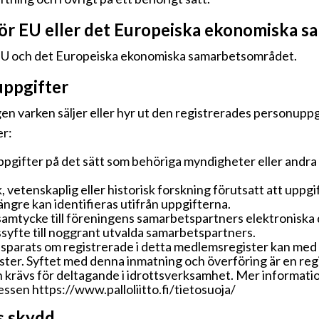
för EU eller det Europeiska ekonomiska 
r EU och det Europeiska ekonomiska samarbetsområdet.
uppgifter
en varken säljer eller hyr ut den registrerades personuppgif
er:
gifter på det sätt som behöriga myndigheter eller andra i
k, vetenskaplig eller historisk forskning förutsatt att uppg
ängre kan identifieras utifrån uppgifterna.
samtycke till föreningens samarbetspartners elektronisk
syfte till noggrant utvalda samarbetspartners.
parats om registrerade i detta medlemsregister kan med 
ster. Syftet med denna inmatning och överföring är en regi
lken krävs för deltagande i idrottsverksamhet. Mer informat
essen https://www.palloliitto.fi/tietosuoja/
s skydd