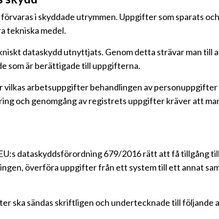
 förvaras i skyddade utrymmen. Uppgifter som sparats och 
a tekniska medel.
niskt dataskydd utnyttjats. Genom detta strävar man till 
de som är berättigade till uppgifterna.
ör vilkas arbetsuppgifter behandlingen av personuppgifter 
ring och genomgång av registrets uppgifter kräver att man
EU:s dataskyddsförordning 679/2016 rätt att få tillgång till
ngen, överföra uppgifter från ett system till ett annat sa
ter ska sändas skriftligen och undertecknade till följande 