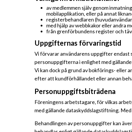
av medlemmen själv genom inmatning a
mobilapplikation, eller på annat liknan
registerbehandlaren (huvudanvändaren
med hjälp av webbkakor eller andra 
från grenförbundens register och tä
Uppgifternas förvaringstid
Vi förvarar användarens uppgifter endast 
personuppgifterna i enlighet med gällande 
Vi kan dock på grund av bokförings- eller 
efter att kundförhållandet eller annan be
Personuppgiftsbiträdena
Föreningens arbetstagare, för vilkas arbe
med gällande dataskyddslagstiftning. Med 
Behandlingen av personuppgifter kan även
behandlas enligt gällande dataskyddslagstif