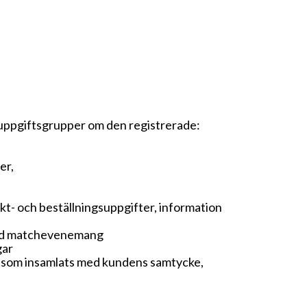
uppgiftsgrupper om den registrerade:
er,
t- och beställningsuppgifter, information
 med matchevenemang
gar
r som insamlats med kundens samtycke,