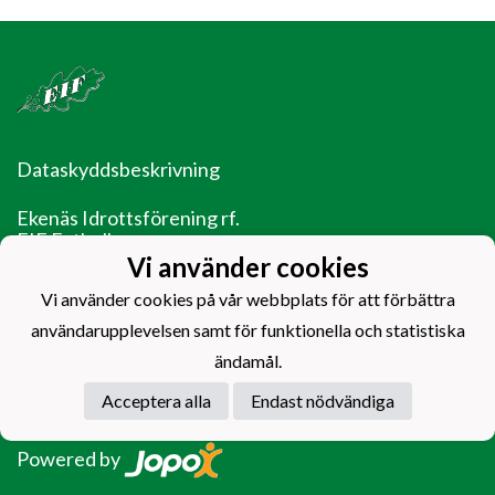
Dataskyddsbeskrivning
Ekenäs Idrottsförening rf.
EIF Fotboll
Ladugårdsgatan 14
Vi använder cookies
10600 Ekenäs
Vi använder cookies på vår webbplats för att förbättra
EIF - Laget före jaget!
användarupplevelsen samt för funktionella och statistiska
ändamål.
Acceptera alla
Endast nödvändiga
Powered by