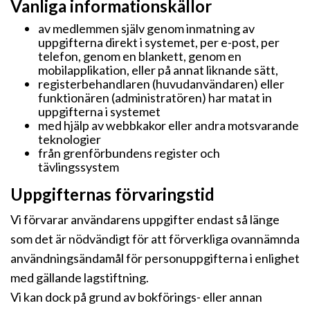
Vanliga informationskällor
av medlemmen själv genom inmatning av
uppgifterna direkt i systemet, per e-post, per
telefon, genom en blankett, genom en
mobilapplikation, eller på annat liknande sätt,
registerbehandlaren (huvudanvändaren) eller
funktionären (administratören) har matat in
uppgifterna i systemet
med hjälp av webbkakor eller andra motsvarande
teknologier
från grenförbundens register och
tävlingssystem
Uppgifternas förvaringstid
Vi förvarar användarens uppgifter endast så länge
som det är nödvändigt för att förverkliga ovannämnda
användningsändamål för personuppgifterna i enlighet
med gällande lagstiftning.
Vi kan dock på grund av bokförings- eller annan