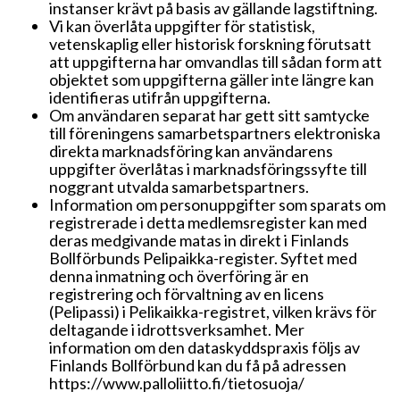
instanser krävt på basis av gällande lagstiftning.
Vi kan överlåta uppgifter för statistisk,
vetenskaplig eller historisk forskning förutsatt
att uppgifterna har omvandlas till sådan form att
objektet som uppgifterna gäller inte längre kan
identifieras utifrån uppgifterna.
Om användaren separat har gett sitt samtycke
till föreningens samarbetspartners elektroniska
direkta marknadsföring kan användarens
uppgifter överlåtas i marknadsföringssyfte till
noggrant utvalda samarbetspartners.
Information om personuppgifter som sparats om
registrerade i detta medlemsregister kan med
deras medgivande matas in direkt i Finlands
Bollförbunds Pelipaikka-register. Syftet med
denna inmatning och överföring är en
registrering och förvaltning av en licens
(Pelipassi) i Pelikaikka-registret, vilken krävs för
deltagande i idrottsverksamhet. Mer
information om den dataskyddspraxis följs av
Finlands Bollförbund kan du få på adressen
https://www.palloliitto.fi/tietosuoja/