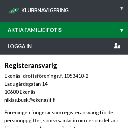
▾
KLUBBNAVIGERING
AKTIA FAMILJEIFOTIS
▾
LOGGA IN
Registeransvarig
Ekenäs Idrottsförening r.f. 1053410-2
Ladugårdsgatan 14
10600 Ekenäs
niklas.busk@ekenasif.fi
Föreningen fungerar som registeransvarig för de
personuppgifter, som vi samlar in om de som deltar i